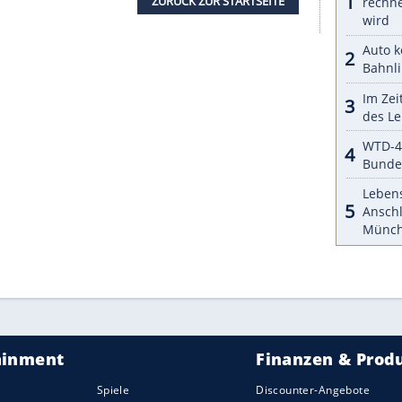
im RS4-R auf Gewinde-Federn und
 das
Gewindefahrwerk
V3, das eine variable
etern erlaubt. Die schwarzen 20-Zoll-Felgen im
klusiven Reifenpartners Hankook ummantelt: Die
 Modells Ventus S1 evo 3 Ultra-High-Performance
tsitzen ausgestattet, die eine
Kombination
aus
tragen. Passend zum Sicht-Karbon auf
st Abt auch dem Automatik-Wählhebel dieses
tten, die Funkanlage und die
 vorderen Türen den RS4-R-Schriftzug auf den