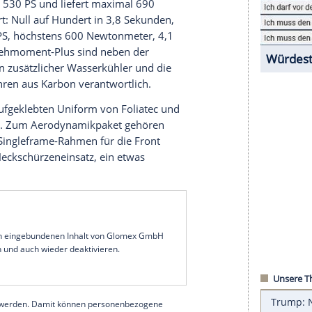
ma Fahrzeug-Individualisierung immer die
esem Zweck werden in jedem Jahr von VDAT-
fgebaut, die dann auf der
Essen Motor Show
ren Kreis der
Tune
it! Safe!-Autos allerdings noch
uftrag, das
Tune
it! Safe!-Auto aufzubauen. Die
ren, das automobile Gesicht der 2019er
Kampagne
ziner leistet 530 PS und liefert maximal 690
tungen führt: Null auf Hundert in 3,8 Sekunden,
nd es 450 PS, höchstens 600
Newtonmeter
, 4,1
ngs- und Drehmoment-Plus sind neben der
S auch ein zusätzlicher Wasserkühler und die
eter-Endrohren aus Karbon verantwortlich.