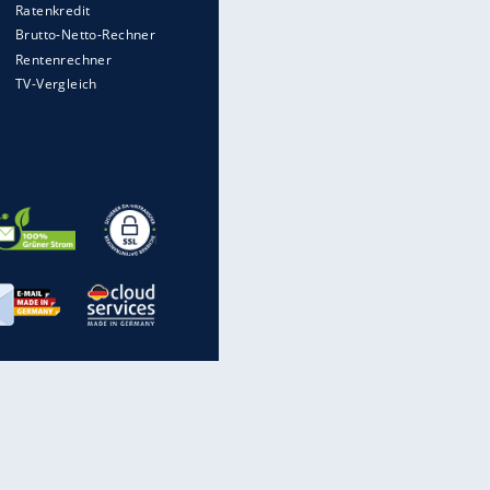
EITE
rechnen, wenn man geblitzt
wird
Auto kommt von Autobahn auf
Bahnlinie ab - drei Tote
Im Zeitraffer: Die Entwicklung
des Lenkrades
WTD-41: Hier testet die
Bundeswehr Panzer und Co.
Lebenslang nach Auto-
Anschlag auf Demonstration in
München