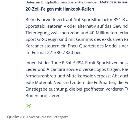
Beim Optik-Tuning ist es mit der origin
der Lichtsignalanlage von Hella natürlic
eine
Spoilerlippe
, seitliche Luftleitelem
sowie Luftauslässe in den vorderen Kotfl
ausladender
Heckspoiler
und diverse
Lo
Empfohlener externer Inhalt:
Glomex GmbH
Wir benötigen Ihre Zustimmung, um den von un
anzuzeigen. Sie können diesen mit einem Klick a
jetzt aktivieren
Ich bin damit einverstanden, dass mir externe In
Daten an Drittplattformen übermittelt werden.
Meh
20-Zoll-Felgen mit Hankook-Reifen