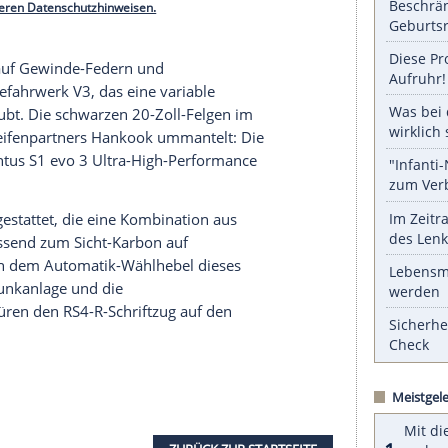
algetreuen, aufgeklebten Uniform von
Foliatec
und
h nicht getan. Zum
Aerodynamikpaket
gehören
ente und ein Singleframe-Rahmen für die Front
ügeln, ein
Heckschürzeneinsatz
, ein etwas
gos
.
serer Redaktion eingebundenen Inhalt von Glomex GmbH
nzeigen lassen und auch wieder deaktivieren.
halte angezeigt werden. Damit können personenbezogene
r dazu in unseren Datenschutzhinweisen.