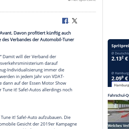
©
Abt Spor
m
Audi RS4
Avant. Davon profitiert künftig auch
e!-Kampagne des Verbandes der Automobil-Tuner
ne it! Safe!“ Damit will der
Verband
der
 dem
Bundesverkehrsministerium
darauf