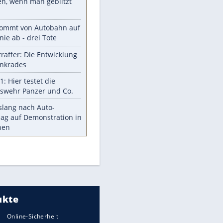
Aufruhr!
Was bei der Vogelfütterung
wirklich sinnvoll ist
"Infanti-No Go": Pressestimmen
zum Verbleib des FIFA-Chefs
Im Zeitraffer: Die Entwicklung
des Lenkrades
Lebensmittel, die nicht schlecht
werden
Sicherheitstools: 5 Mythen im
Check
Meistgelesen
Mit diesen Strafen muss man