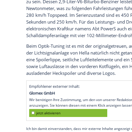
aufmerksam machen, dass auch beim The
Sicherheit
im Fokus stehen sollte. Zu di
Mitgliedsfirmen
Autos
im Polizei-Look au
enthüllt werden. Ein Kombi war im illust
nie vertreten – zumindest bis jetzt.
80 PS und 90 Nm zusätzlich
Für dieses Jahr hatte
Abt Sportsline
den A
Allgäuer haben ihren Abt RS4-R auserko
zu sein. Dessen 2,9-Liter-V6-Biturbo-Ben
Newtonmeter
, was zu folgenden Fahrleis
280 km/h Topspeed. Im
Serienzustand
si
Sekunden und 250 km/h. Für das Leistu
elektronischen
Kraftkur
namens Abt Power
Schalldämpferanlage mit vier 102-Millim