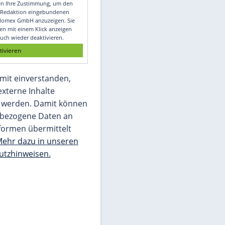
Video
Empfohlener externer Inhalt:
Glomex GmbH
Wir benötigen Ihre Zustimmung, um den
von unserer Redaktion eingebundenen
Inhalt von Glomex GmbH anzuzeigen. Sie
können diesen mit einem Klick anzeigen
lassen und auch wieder deaktivieren.
jetzt aktivieren
Ich bin damit einverstanden,
dass mir externe Inhalte
angezeigt werden. Damit können
personenbezogene Daten an
Drittplattformen übermittelt
werden.
Mehr dazu in unseren