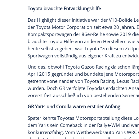
Königsklasse Formel 1 knüpfen.
Gazoo-Debüt bereits 2007
Mit der eingangs geschilderten Neuerung
Wurzeln zurück. Diese reichen bis ins Ja
beim 24-Stunden-Rennen auf dem Nürbur
die offizielle Anerkennung, weshalb der 
Konzernchef und heutige Aufsichtsratsvor
mussten. Also trat die japanische Trupp
Zeichens Enkel des Firmengründers Kiich
"Morizo", das er bis heute bei seinen Ren
Toyodas Truppe setzte seinerzeit zwei Toy
dem Langstreckenrennen ein. Sie schafft
Sportwagenfan Toyoda wuchs die Erkenntn
rennsporttauglichen Modelle verfügte. G