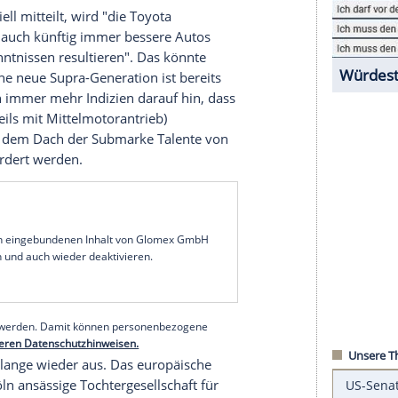
hnung heraus und die Marke nennt sich nur noch
plant
r Toyota Motor Corporation heißen wird, deutet
n (siehe Fotoshow über dem Artikel). Der tritt
lich unter der kurzen Modellbezeichnung "GR GT"
ogos. Gleiches gilt für die daraus abgeleitete
 kämpfen wird.
ller offiziell mitteilt, wird "die Toyota
o Racing' auch künftig immer bessere Autos
enen Erkenntnissen resultieren". Das könnte
o spülen. Eine neue Supra-Generation ist bereits
rtens deuten immer mehr Indizien darauf hin, dass
rweise jeweils mit Mittelmotorantrieb)