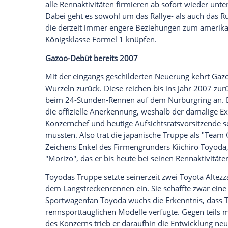
zurückkehren könnten. Im Zuge dessen s
Fahrern, Ingenieuren und Mechanikern sp
Empfohlener externer Inhalt:
Glomex GmbH
Wir benötigen Ihre Zustimmung, um den von un
anzuzeigen. Sie können diesen mit einem Klick a
jetzt aktivieren
Ich bin damit einverstanden, dass mir externe In
Daten an Drittplattformen übermittelt werden.
Meh
Gleichzeitig gliedert Toyota die reinen 
Forschungs- und Entwicklungszentrum und
alle Rennaktivitäten firmieren ab sofort
Dabei geht es sowohl um das Rallye- als
die derzeit immer engere Beziehungen 