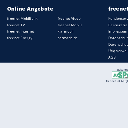
Später kehrte Toyotas Motorsportabteilun
dem Yaris sein Comeback in der Rallye-
konkurrenzfähig. Vom Wettbewerbsauto Y
abgeleitet, der sich schnell einen exzell
überhaupt erwarb. Es folgte der nicht i
Japan angebotene GR Corolla – und künfti
Modelle, die dann jedoch ausschließlich
Quelle:
2026 Motor-Presse Stuttgart