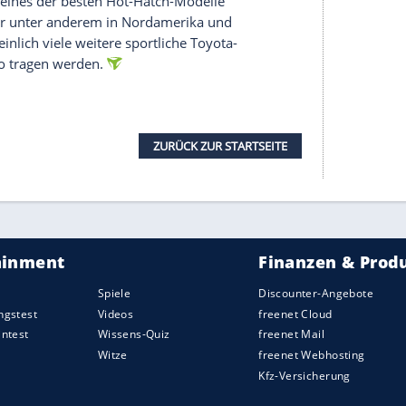
wicklung neuer Sportwagen voran.
V10-Bolide Lexus LFA, der erste echte Sportwagen
0 Jahren. Es folgten zwei Generationen der
 2019 die neue Supra. Doch für diese Modelle
tellern wie Subaru und
BMW
. Wie die Japaner
sem Zeitpunkt nicht in der Lage, einen
 zu entwickeln".
schon längst existierte. Die Abteilung wurde im
Motorsportaktivitäten, die zuvor weitgehend
, Lexus Racing und Gazoo Racing gestemmt
achten Ansatz nur halbherzig, Rennwagen wurden
en Serienautos abgeleitet.
ang