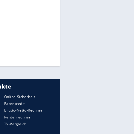
Heimatkennzeichen unterwegs
Mit diesen Strafen muss man
rechnen, wenn man geblitzt
wird
Auto kommt von Autobahn auf
Bahnlinie ab - drei Tote
Im Zeitraffer: Die Entwicklung
des Lenkrades
„Meine Spielzeuge“: Ronaldo
zeigt seine Autogarage