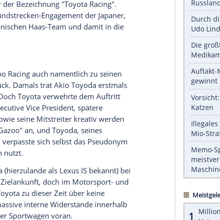
ollen unter dem Dach der Submarke Talente von
eziell gefördert werden.
serer Redaktion eingebundenen Inhalt von Glomex GmbH
nzeigen lassen und auch wieder deaktivieren.
halte angezeigt werden. Damit können personenbezogene
r dazu in unseren Datenschutzhinweisen.
Motorsportbelange wieder aus. Das europäische
 die in Köln ansässige Tochtergesellschaft für
 wieder unter der Bezeichnung "Toyota Racing".
 auch das Rundstrecken-Engagement der Japaner,
zum amerikanischen Haas-Team und damit in die