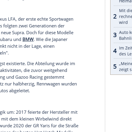
 kehrt Gazoo Racing auch namentlich zu seinen
hr 2007 zurück. Damals trat Akio Toyoda erstmals
gring an. Doch Toyota verwehrte dem Auftritt
damalige Executive Vice President, spätere
sitzende sowie seine Mitstreiter kreativ werden
e als "Team Gazoo" an, und Toyoda, seines
iro Toyoda, verpasste sich selbst das Pseudonym
naktivitäten nutzt.
ota Altezza (hierzulande als Lexus IS bekannt) bei
e zwar eine Zielankunft, doch im Motorsport- und
is, dass Toyota zu dieser Zeit über keine
egen teils massive interne Widerstände innerhalb