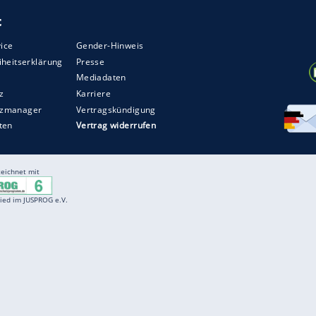
g diese Logik um: 2017 feierte der Hersteller mit
WM und war mit dem kleinen Wirbelwind direkt
aris WRC wurde 2020 der GR Yaris für die Straße
enten Ruf als eines der besten Hot-Hatch-Modelle
n Europa, aber unter anderem in Nordamerika und
g wahrscheinlich viele weitere sportliche Toyota-
 das GR-Logo tragen werden.
ZURÜCK ZUR STARTS