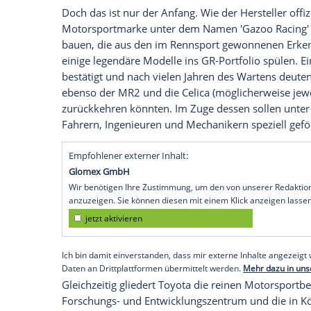
Konzernname aus der offiziellen Bezeic
"Gazoo Racing" (GR).
Neue Sportwagen unter dem GR-Dach ge
Was das für die künftigen Sportwagen de
der neue Supersportwagen des Konzerns a
mit seinem Vierliter-Twin-Turbo-V8 näm
an und verzichtet vollständig auf Toyota-L
Rennversion, die als "GR GT3" um Siege
Doch das ist nur der Anfang. Wie der Herste
Motorsportmarke unter dem Namen 'Gazo
bauen, die aus den im Rennsport gewonn
einige legendäre Modelle ins GR-Portfoli
bestätigt und nach vielen Jahren des Wa
ebenso der MR2 und die Celica (mögliche