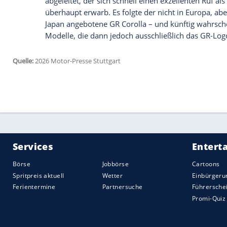
des Konzerns trieb er daraufhin die Ent
Toyota brauchte Entwicklungshilfe
Das Highlight dieser Initiative war der 
der Toyota Motor Corporation seit etwa 2
Kompaktsportwagen der 86er-Reihe sowie
brauchte Toyota Hilfe von anderen Hers
heute selbst zugeben, war Toyota "zu die
Sportwagen vollständig aus eigener Kraft
Und das, obwohl Toyota Gazoo Racing da 
April 2015 gegründet und bündelte jene 
getrennt voneinander von Toyota Racing
wurden. Doch GR verfolgte Toyodas erd
vorerst fast ausschließlich von bestehend
GR Yaris und Corolla waren erst der Anf