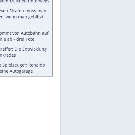
Die größten Mythen über
Medikamente
Auftakt-Misere gestoppt: Berlin
gewinnt in Bochum
Vorsicht: Diese 17 Dinge hassen
Katzen
Illegales Asphalt-Kartell muss
Mio-Strafe zahlen
Memo-Spiel mit den
meistverkauften Arcade-
Maschinen
Meistgelesen
Millionen Autos mit