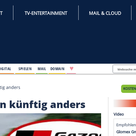
INTERNET
TV-ENTERTAINMENT
♥
IFESTYLE
DIGITAL
SPIELEN
MAIL
DOMAIN
heißen künftig anders
heißen künftig anders