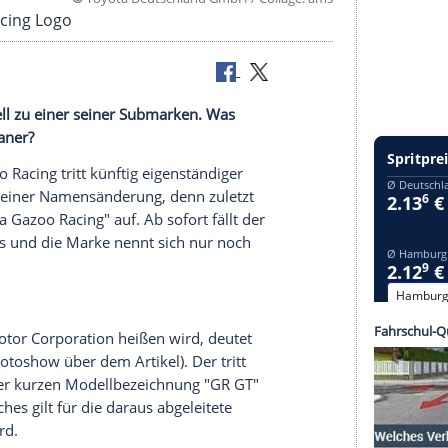
©
Toyota Deutschland GmbH / Collag
t Gazoo Racing Logo
cing offiziell zu einer seiner Submarken. Was
lle der Japaner?
auf – Gazoo Racing tritt künftig eigenständiger
 Japaner mit einer Namensänderung, denn zuletzt
bel "Toyota Gazoo Racing" auf. Ab sofort fällt der