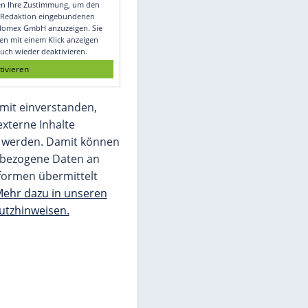
Video
Empfohlener externer Inhalt:
Glomex GmbH
Wir benötigen Ihre Zustimmung, um den
von unserer Redaktion eingebundenen
Inhalt von Glomex GmbH anzuzeigen. Sie
können diesen mit einem Klick anzeigen
lassen und auch wieder deaktivieren.
jetzt aktivieren
Ich bin damit einverstanden,
dass mir externe Inhalte
angezeigt werden. Damit können
personenbezogene Daten an
Drittplattformen übermittelt
werden.
Mehr dazu in unseren