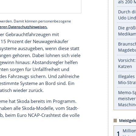
 der noch in diesem Jahr vorgestellt wird,
ysteme, zum Beispiel Area View,
istent mit
Fußgängerschutz
und
ebensitzigen SUV verbaut und sollen für mehr
r
Kodiaq
kann mit seiner Rundumsichtkamera
potentielle Gefahrenquellen bereits vor einer
l ziehen. Auch zukünftige Radarsysteme, die
elöste Gefahren erkennen können, sorgen für
serer Redaktion eingebundenen Inhalt von Glomex GmbH
nzeigen lassen und auch wieder deaktivieren.