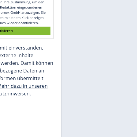
Video
Empfohlener externer Inhalt:
Glomex GmbH
Wir benötigen Ihre Zustimmung, um den
von unserer Redaktion eingebundenen
Inhalt von Glomex GmbH anzuzeigen. Sie
können diesen mit einem Klick anzeigen
lassen und auch wieder deaktivieren.
jetzt aktivieren
Ich bin damit einverstanden,
dass mir externe Inhalte
angezeigt werden. Damit können
personenbezogene Daten an
Drittplattformen übermittelt
werden.
Mehr dazu in unseren