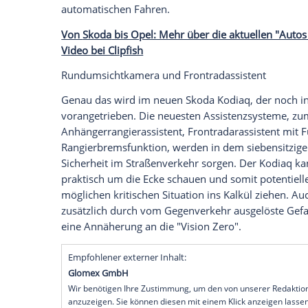
"Die
Zahl
der
Unfallopfer
dürfen wir nich
Geschäftsführung
von
Skoda
Deutschlan
Unfälle, die
Zahl
der Verletzten und die
Z
haben die Vision Zero." Mit modernster
kommen. Fahrerassistenzsysteme, die Un
in allen Neufahrzeugen verbaut - sind hier
Christian Strube
, Entwicklungsvorstand be
Notbremsassistenten hat laut Euro-NCAP 
gesenkt." Ein besonders großes Potenzia
automatischen Fahren.
Von
Skoda
bis Opel: Mehr über die aktue
Video bei Clipfish
Rundumsichtkamera und Frontradassist