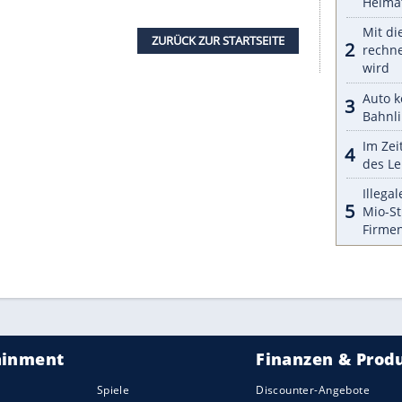
halte angezeigt werden. Damit können personenbezogene
r dazu in unseren Datenschutzhinweisen.
n zu Neu- oder Gebrauchtfahrzeugen mit
ell erst rund 15 Prozent der Neuwagenkäufer
hrerassistenzsysteme auszugeben, wenn diese statt
derausstattungen gehören. Dabei lohnen sich viele
Sicherheitsgewinn
hinaus:
Abstandsregler
helfen
remsassistenten sorgen für
Unfallfreiheit
und
rkaufswert
des Fahrzeugs sichern. Und zahlreiche
en, wenn bestimmte Systeme an Bord sind. Ein
lso automatisch wieder zurück.
ssistenzsysteme hat
Skoda
bereits im Programm.
Schließlich haben alle Skoda-Modelle, vom Stadt-
usine Superb, beim Euro NCAP-Crashtest die volle