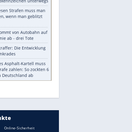
Die größten Mythen über
Medikamente
Braunschweig nach Kantersieg in
Magdeburg an der Spitze
Vorsicht: Diese 17 Dinge hassen
Katzen
Illegales Asphalt-Kartell muss
Mio-Strafe zahlen
Memo-Spiel mit den
meistverkauften Arcade-
Maschinen
Meistgelesen
Millionen Autos mit