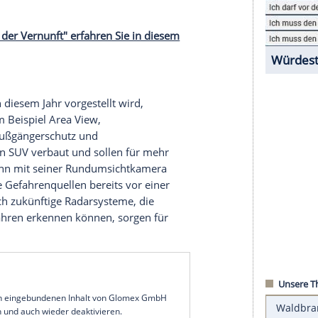
t hinnehmen", sagt
Imelda Labbé
, Sprecherin der
d
. "Auch bei
Skoda
gibt es die Vision, die
Zahl
der
ahl
der Getöteten auf Null zu senken. Kurz: Wir
Technologie
kann man diesem Ziel näher
fälle vermeiden können - möglichst serienmäßig
 die erste Wahl. Ein erfolgreiches Beispiel gibt
i Skoda: "Allein die erste Generation der
die Auffahrunfälle bereits um 38 Prozent
l zur
Unfallvermeidung
sieht
Christian Strube
im
llen "Autos der Vernunft" erfahren Sie in diesem
ent