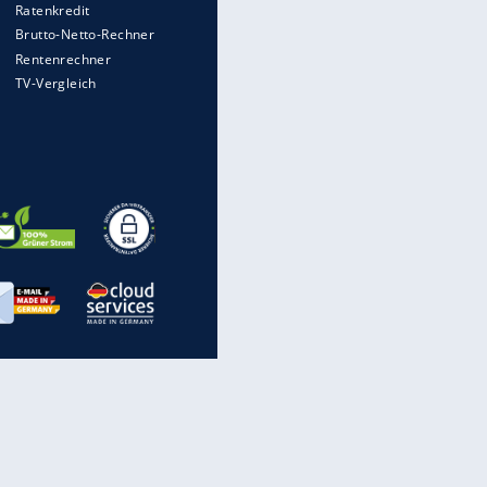
Heimatkennzeichen unterwegs
Mit diesen Strafen muss man
EITE
rechnen, wenn man geblitzt
wird
Auto kommt von Autobahn auf
Bahnlinie ab - drei Tote
Im Zeitraffer: Die Entwicklung
des Lenkrades
Illegales Asphalt-Kartell muss
Mio-Strafe zahlen: So zockten 6
Firmen Deutschland ab