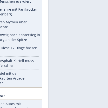
Unsere Themen-Highlights
Waldbrand am Gardasee: Mehr
als 200 Menschen evakuiert
Durch die Jahre mit Panikrocker
Udo Lindenberg