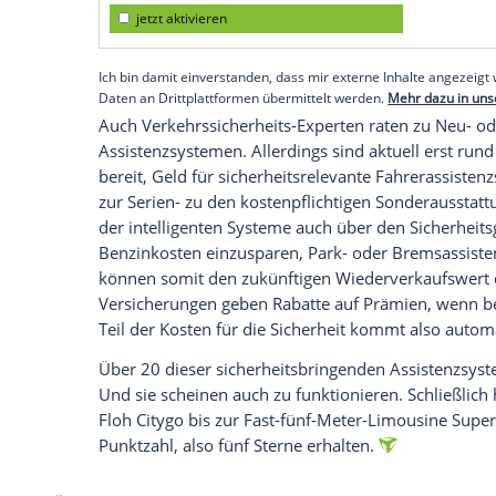
Genau das wird im neuen
Skoda
Kodiaq
,
vorangetrieben. Die neuesten Assistenzs
Anhängerrangierassistent, Frontradarass
Rangierbremsfunktion, werden in dem si
Sicherheit
im
Straßenverkehr
sorgen. De
praktisch um die Ecke schauen und somit 
möglichen kritischen Situation ins Kalkü
zusätzlich durch vom
Gegenverkehr
ausg
eine
Annäherung
an die "Vision Zero".
Empfohlener externer Inhalt:
Glomex GmbH
Wir benötigen Ihre Zustimmung, um den von un
anzuzeigen. Sie können diesen mit einem Klick a
jetzt aktivieren