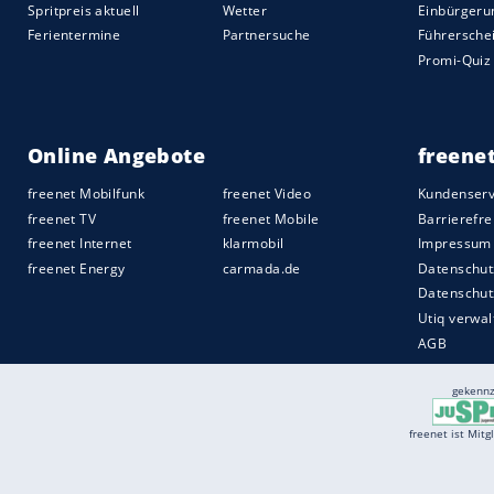
Quelle:
spot on news