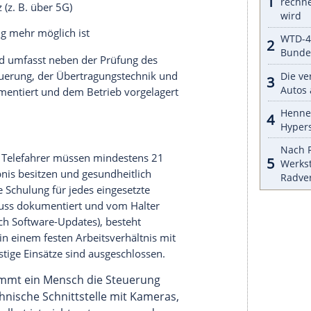
behördlich genehmigter Betriebsbereiche erlaubt.
iertel, ein Werksgelände oder ein konkret
chen Raum sein. Betreiber müssen für jeden
ür jedes einzelne
Fahrzeug
eine separate
-Bundesamt (KBA) einholen. Eine
Typgenehmigung
tlichen Straßen auf
70 km/h
begrenzt, auf
e
Tempolimits
sollen der Verkehrssicherheit
chränkten Praxistauglichkeit für längere Strecken
den
Fahrzeugen
.
ahrzeug
und das Fernlenksystem sind hoch. Dazu
 und Datenverbindungen
Verbindungsabbruch