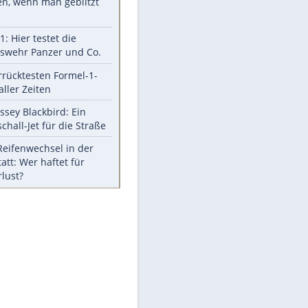
Aufruhr!
Was bei der Vogelfütterung
wirklich sinnvoll ist
Die schlimmsten Bad Boys der
Sportwelt
Im Zeitraffer: Die Entwicklung
des Lenkrades
So sollte man Ohren auf keinen
Fall reinigen
Experten-Tipps: Sicherheit im
Internet
Meistgelesen
Mit diesen Strafen muss man