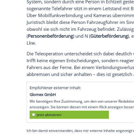
hier.
Die neue
Straßenverkehr-Fernlenk-Vero
diesen Telefahr-Betrieb. Sie gilt befriste
Erprobungsrahmen für neue Mobilitätsko
Verordnung
wurde im
Juli 2025
im
Bunde
bestehende Regelungen zum autonomen Fa
Steuerung aus der
Distanz
– der Mensch b
Im Gegensatz zum autonomen Fahren w
System, sondern durch eine Person in Ech
sogenannte Telefahrer sitzt in einem Lei
Über
Mobilfunkverbindung
und Kameras ü
Juristisch bleibt diese Person Fahrzeugf
obwohl sie sich nicht im
Fahrzeug
befinde
(
Personenbeförderung
) und N (
Güterbef
Lkw.