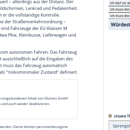
rdnung
(StVFernLV) regelt die
Voraussetzungen
für
t bis zum 30.
November
2030 und soll als
nzepte und technische Lösungen dienen. Die
sgesetzblatt
veröffentlicht und ergänzt
hren, die das Fernlenken bislang ausschlossen.
leibt in der Verantwortung
ird das
Fahrzeug
beim Fernlenken nicht durch ein
tzeit gesteuert – allerdings aus der
Distanz
. Der
tstand mit Bildschirmen, Lenkrad und Pedaleinheit.
bernimmt er die vollständige Kontrolle.
ührer im Sinne der Straßenverkehrsordnung –
t. Zulässig sind
Fahrzeuge
der EU-Klassen M
örderung
), etwa
Pkw
, Kleinbusse, Lieferwagen und