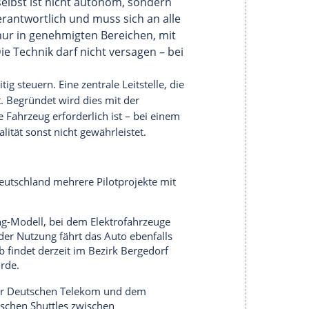
ger Latenz (z. B. über 5G)
re Steuerung mehr möglich ist
eschrieben und umfasst neben der
Prüfung
des
 der
Fernsteuerung
, der Übertragungstechnik und
muss dokumentiert und dem Betrieb vorgelagert
ngen Regeln. Telefahrer müssen mindestens 21
ige Fahrerlaubnis besitzen und gesundheitlich
gspezifische
Schulung
für jedes eingesetzte
Schulung
muss dokumentiert und vom Halter
em (z. B. nach Software-Updates), besteht
ahrer muss in einem festen Arbeitsverhältnis mit