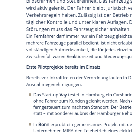
zuverlässige Funkverbindung mit gerin
Notstopp-Funktion, wenn keine siche
Die tägliche Abfahrtskontrolle ist vorg
Fahrzeugs
auch eine Funktionskontrolle
der Notfallmechanismen. Diese
Prüfung
werden.
Anforderungen an den Fahrer
Der fernlenkende Fahrer unterliegt stre
Jahre alt sein, seit drei Jahren eine gült
geeignet sein. Außerdem ist eine fahrzeu
Fernlenksystem vorgeschrieben – diese
organisiert werden. Ändert sich das Syst
Nachschulungspflicht. Wichtig: Der Telef