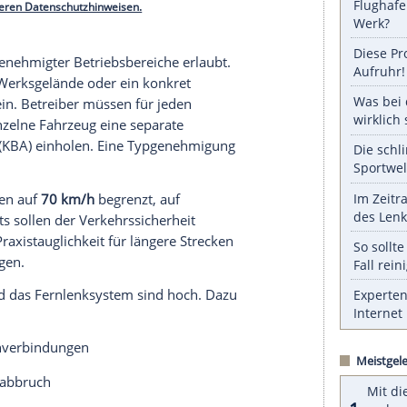
abei deutlich vom autonomen Fahren: Das
Fahrzeug
ern reagiert ausschließlich auf die Eingaben des
ndungsverlust muss das
Fahrzeug
automatisch
gesetzlich als "risikominimaler Zustand" definiert.
serer Redaktion eingebundenen Inhalt von Glomex GmbH
nzeigen lassen und auch wieder deaktivieren.
halte angezeigt werden. Damit können personenbezogene
r dazu in unseren Datenschutzhinweisen.