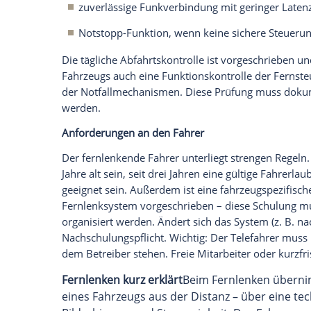
Der Einsatz ist ausschließlich innerhalb 
Diese Betriebsbereiche können ein Stadtv
kartierter Streckenabschnitt im öffentli
Betriebsbereich eine Genehmigung und f
Einzelbetriebserlaubnis beim Kraftfahrt
für Serienfahrzeuge ist nicht vorgesehen.
Die
Höchstgeschwindigkeit
ist auf öffen
Autobahnen
sind
80 km/h
erlaubt. Dies
dienen, führen aber auch zu einer einges
oder Mischverkehr mit schneller fahren
Die technischen
Anforderungen
an das
F
zählen:
Redundante Steuerungskomponenten
automatische Notfallfunktionen bei 