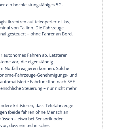
der kurzfristige Einsätze sind ausgeschlossen.
en übernimmt ein Mensch die Steuerung
r eine technische Schnittstelle mit Kameras,
Fahrzeug selbst ist nicht autonom, sondern
juristisch verantwortlich und muss sich an alle
er Betrieb nur in genehmigten Bereichen, mit
Auflagen. Die Technik darf nicht versagen – bei
anhalten.
eug
gleichzeitig steuern. Eine zentrale Leitstelle, die
nicht erlaubt. Begründet wird dies mit der
edes einzelne
Fahrzeug
erforderlich ist – bei einem
uerungsqualität sonst nicht gewährleistet.
laufen in
Deutschland
mehrere
Pilotprojekte
mit