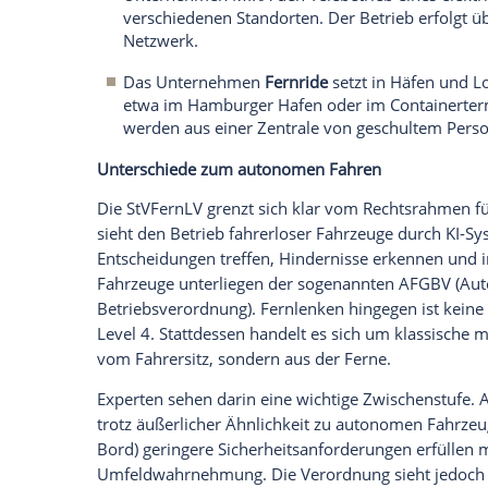
dem Betreiber stehen. Freie Mitarbeiter o
Fernlenken kurz erklärt
Beim Fernlenk
eines Fahrzeugs aus der Distanz – übe
Bildschirmen und Steuereinheit. Das 
wird aktiv gelenkt. Der Fahrer bleibt 
Verkehrsregeln halten. Zulässig ist d
täglicher Kontrolle und unter klaren 
Störungen muss das Fahrzeug sicher 
Ein Fernfahrer darf immer nur ein
Fahrz
mehrere
Fahrzeuge
parallel bedient, ist 
vollständigen Aufmerksamkeit, die für j
Zwischenfall wären Reaktionszeit und Ste
Erste
Pilotprojekte
bereits im Einsatz
Bereits vor Inkrafttreten der
Verordnung
Ausnahmegenehmigungen: