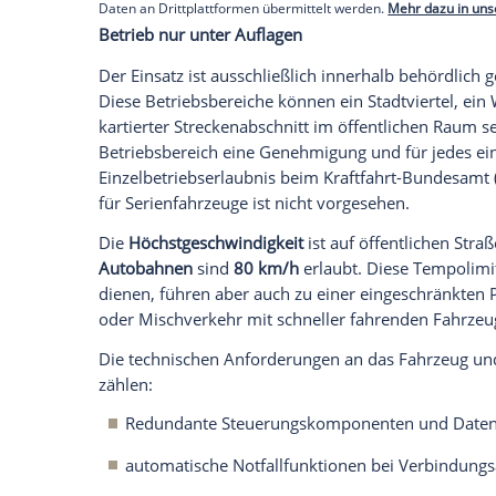
Die Teleoperation unterscheidet sich d
trifft keine eigenen Entscheidungen, sond
Fahrers aus der Ferne. Bei einem Verbi
abbremsen und sicher anhalten – dies ist 
Empfohlener externer Inhalt:
Glomex GmbH
Wir benötigen Ihre Zustimmung, um den von un
anzuzeigen. Sie können diesen mit einem Klick a
jetzt aktivieren
Ich bin damit einverstanden, dass mir externe In
Daten an Drittplattformen übermittelt werden.
Meh
Betrieb nur unter Auflagen