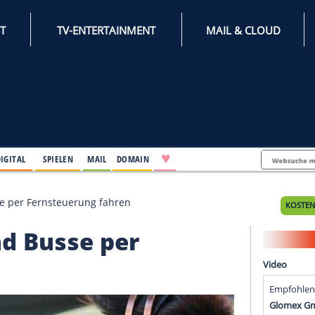
INTERNET
TV-ENTERTAINMENT
♥
IFESTYLE
DIGITAL
SPIELEN
MAIL
DOMAIN
Lkw und Busse per Fernsteuerung fahren
kw und Busse per