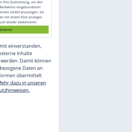
Video
Empfohlener externer Inhalt:
Glomex GmbH
Wir benötigen Ihre Zustimmung, um den
von unserer Redaktion eingebundenen
Inhalt von Glomex GmbH anzuzeigen. Sie
können diesen mit einem Klick anzeigen
lassen und auch wieder deaktivieren.
jetzt aktivieren
Ich bin damit einverstanden,
dass mir externe Inhalte
angezeigt werden. Damit können
personenbezogene Daten an
Drittplattformen übermittelt
werden.
Mehr dazu in unseren