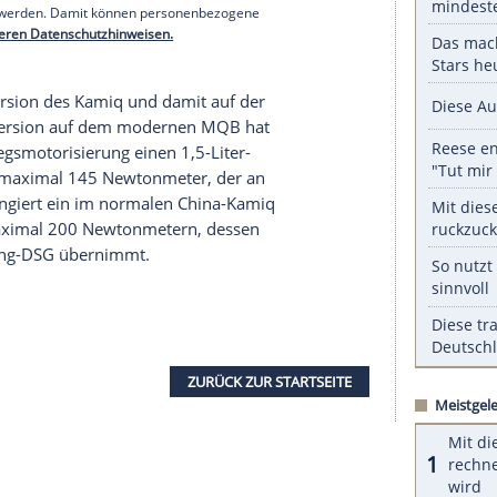
o in Wagenfarbe, Fahrer und Beifahrer nehmen
n ein
Multifunktionslenkrad
.
Diverse
andere
sstattungsvarianten verteilt – den Innenraum
 Apple Carplay, Baidu Carlife und Mirror-Link
en wie üppiges
Platzangebot
und clevere Features
serer Redaktion eingebundenen Inhalt von Glomex GmbH
nzeigen lassen und auch wieder deaktivieren.
halte angezeigt werden. Damit können personenbezogene
r dazu in unseren Datenschutzhinweisen.
rm auf