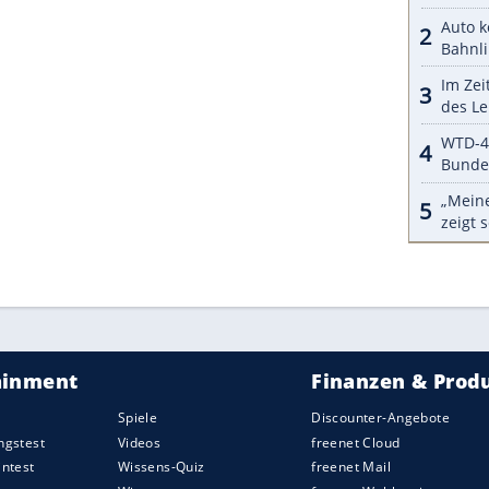
nesischen Version des
Kamiq
und damit auf der
ie Europa-Version auf dem modernen MQB hat
lt als
Einstiegsmotorisierung
einen 1,5-Liter-
, 111 PS und maximal 145 Newtonmeter, der an
 Darüber rangiert ein im normalen China-Kamiq
115 PS und maximal 200 Newtonmetern, dessen
in Sieben-Gang-DSG übernimmt.
ZURÜCK ZUR STARTS