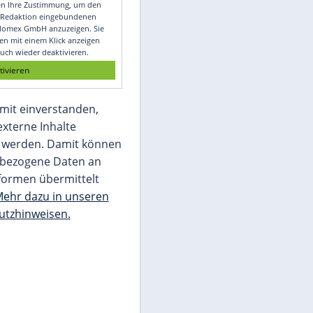
Video
Empfohlener externer Inhalt:
Glomex GmbH
Wir benötigen Ihre Zustimmung, um den
von unserer Redaktion eingebundenen
Inhalt von Glomex GmbH anzuzeigen. Sie
können diesen mit einem Klick anzeigen
lassen und auch wieder deaktivieren.
jetzt aktivieren
Ich bin damit einverstanden,
dass mir externe Inhalte
angezeigt werden. Damit können
personenbezogene Daten an
Drittplattformen übermittelt
werden.
Mehr dazu in unseren