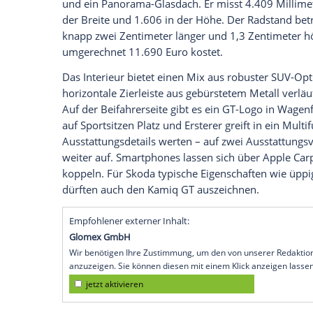
wurde in Kooperation mit Designern vo
Tschechien
entworfen und richtet sich mi
Derzeit feiert es auf der Automesse in
Gu
Dynamisches Erscheinungsbild
Dazu wurde die Dachführung des
Kamiq
abfallend ausgeführt. Ein
Heckspoiler
sol
kraftvoll und mit seiner aggressiven Fro
17-Zoll-Räder drehen, durchaus dynamisc
und ein Panorama-Glasdach. Er misst 4.40
der Breite und 1.606 in der Höhe. Der Ra
knapp zwei Zentimeter länger und 1,3 Ze
umgerechnet 11.690 Euro kostet.
Das Interieur bietet einen Mix aus robus
horizontale Zierleiste aus gebürstetem M