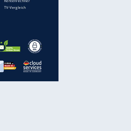
Auto kommt von Autobahn auf
Bahnlinie ab - drei Tote
Im Zeitraffer: Die Entwicklung
des Lenkrades
WTD-41: Hier testet die
Bundeswehr Panzer und Co.
„Meine Spielzeuge“: Ronaldo
zeigt seine Autogarage
inanzen & Produkte