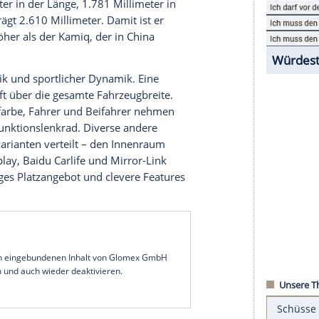
n
SAIC
Skoda
China
und dem Designteam in
t seiner
Formensprache
an junge Chinesen.
angzhou
seine
Publikumspremiere
.
GT
flacher gestaltet und leicht nach hinten
l
Sportlichkeit
zeigen. Insgesamt wirkt das Modell
nt und den ausgestellten Radhäusern, in denen sich
h. Optional trägt das Dach eine
Kontrastfarbe
9 Millimeter in der Länge, 1.781 Millimeter in
dstand beträgt 2.610 Millimeter. Damit ist er
ntimeter höher als der
Kamiq
, der in
China
ter SUV-Optik und sportlicher Dynamik. Eine
etall verläuft über die gesamte
Fahrzeugbreite
.