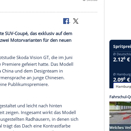
©
ou
das zweite SUV-Coupé, das exklusiv auf dem
ist. Es gibt zwei
Motorvarianten
für den neuen
 der
Konzeptstudie
Skoda
Vision
GT
, die im Juni
o
Show ihre
Premiere
gefeiert hatte. Das Modell