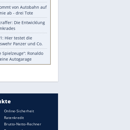
Diese Autos haben uns verlassen
Reese entschuldigt sich bei Fans:
"Tut mir aufrichtig leid"
Mit diesen Tricks wird der Grill
ruckzuck sauber
So nutzt man alte Smartphones
sinnvoll
Diese traumhaften Orte liegen in
Deutschland
EITE
Meistgelesen
Mit diesen Strafen muss man
rechnen, wenn man geblitzt
wird