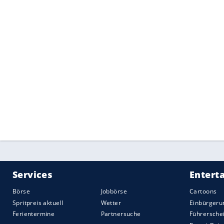
Der
Skoda
Kamiq
GT
basiert auf der chi
alten PQ34-Plattform des
VW Golf
VI – d
damit nichts zu tun. Das SUV-Coupé erhä
Benziner mit variabler Ventilsteuerung
eine Sechsgang-Automatik gekoppelt ist.
nicht erhältlicher 1,2-Liter-Turbo mit 
Kraftübertragung
auf die Vorderräder e
Quelle:
2019 Motor-Presse Stuttgart