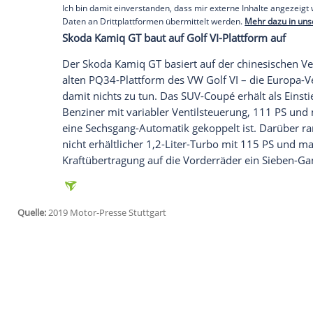
Auf der
Beifahrerseite
gibt es ein GT-Log
auf Sportsitzen Platz und Ersterer greift i
Ausstattungsdetails werten – auf zwei Au
weiter auf. Smartphones lassen sich über
koppeln. Für
Skoda
typische Eigenschaft
dürften auch den
Kamiq
GT
auszeichnen.
Empfohlener externer Inhalt:
Glomex GmbH
Wir benötigen Ihre Zustimmung, um den von un
anzuzeigen. Sie können diesen mit einem Klick a
jetzt aktivieren
Ich bin damit einverstanden, dass mir externe In
Daten an Drittplattformen übermittelt werden.
Meh
Skoda
Kamiq
GT
baut auf Golf VI-Plattfo