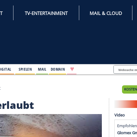
INTERNET
TV-ENTERTAINMENT
♥
IFESTYLE
DIGITAL
SPIELEN
MAIL
DOMAIN
st es erlaubt
t es erlaubt