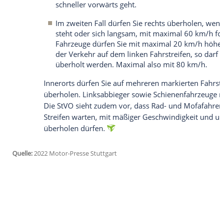
der Verkehrssünderkartei in Flensburg.
I
Ausnahmen auf der Autobahn
Doch es gibt eng umrissene Ausnahmen, 
Autobahnen oder autobahnähnlichen Str
Ist der Verkehr so dicht, dass sich a
gebildet hat, darf man rechts schneller
dass auf allen Fahrstreifen dichter V
Das ist der Fall, wenn es mal auf der
schneller vorwärts geht.
Im zweiten Fall dürfen Sie rechts übe
steht oder sich langsam, mit maximal
Fahrzeuge dürfen Sie mit maximal 20
der Verkehr auf dem linken Fahrstrei
überholt werden. Maximal also mit 8