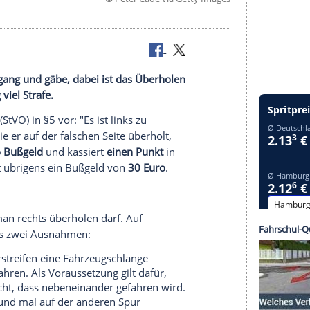
©
Peter Cade via Getty 
ttlerweile gang und gäbe, dabei ist das Überholen
et richtig viel Strafe.
sordnung (StVO) in §5 vor: "Es ist links zu
cht wird, wie er auf der falschen Seite überholt,
en
100 Euro Bußgeld
und kassiert
einen Punkt
in