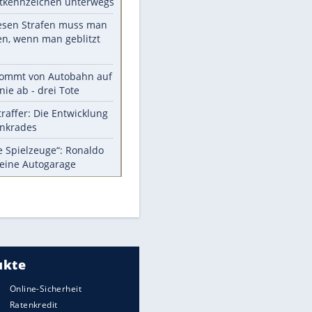
Die größten Mythen über
Medikamente
Berlins Matchwinner Grönning:
"Veränderte Perspektive"
Vorsicht: Diese 17 Dinge hassen
Katzen
Illegales Asphalt-Kartell muss
Mio-Strafe zahlen
Memo-Spiel mit den
meistverkauften Arcade-
Maschinen
Meistgelesen
Millionen Autos mit