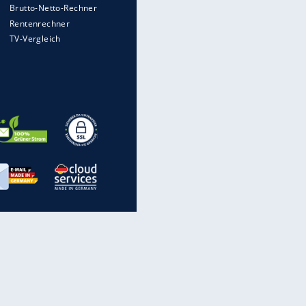
Heimatkennzeichen unterwegs
Mit diesen Strafen muss man
rechnen, wenn man geblitzt
wird
Auto kommt von Autobahn auf
Bahnlinie ab - drei Tote
Im Zeitraffer: Die Entwicklung
des Lenkrades
„Meine Spielzeuge“: Ronaldo
zeigt seine Autogarage