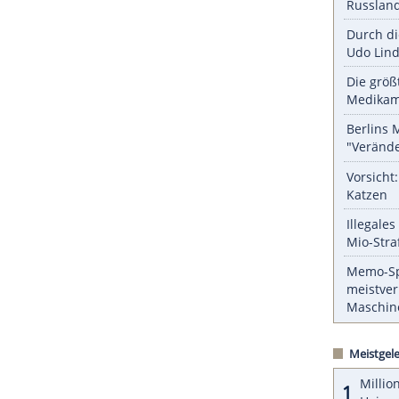
rten Fahrstreifen in eine Richtung rechts
fahrzeuge müssen sie sogar rechts überholen.
 Mofafahrer Fahrzeuge, die auf dem rechten
gkeit und unter besonderer Vorsicht rechts
ZURÜCK ZUR STARTS