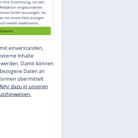
Video
Empfohlener externer Inhalt:
Glomex GmbH
Wir benötigen Ihre Zustimmung, um den
von unserer Redaktion eingebundenen
Inhalt von Glomex GmbH anzuzeigen. Sie
können diesen mit einem Klick anzeigen
lassen und auch wieder deaktivieren.
jetzt aktivieren
Ich bin damit einverstanden,
dass mir externe Inhalte
angezeigt werden. Damit können
personenbezogene Daten an
Drittplattformen übermittelt
werden.
Mehr dazu in unseren