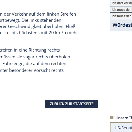
nnerorts
gilt übrigens ein Bußgeld von
30 Euro
.
in denen man rechts überholen darf. Auf
aßen gibt es zwei Ausnahmen:
uf einem Fahrstreifen eine Fahrzeugschlange
 als links fahren. Als Voraussetzung gilt dafür,
erkehr herrscht, dass nebeneinander gefahren wird.
 einen Spur und mal auf der anderen Spur
rholen, wenn der Verkehr auf dem linken Streifen
 60 km/h fortbewegt. Die links stehenden
 km/h höherer Geschwindigkeit überholen. Fließt
fen, so darf er rechts höchstens mit 20 km/h mehr
0 km/h.