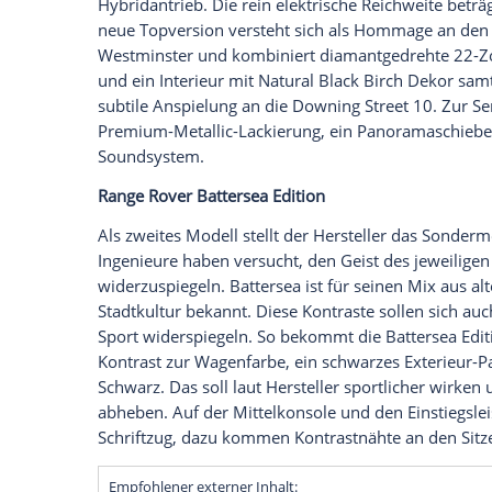
London gilt als eine der pulsierendsten S
aber auch immer alternativer. Jedes Vierte
besonders lebendig und Belgravia als ele
hat sich Land Rover inspirieren lassen u
Jedes soll eine Hommage an die Hauptst
britischen Charakter verkörpern. Der Hers
alle Editionen bestellbar sind.
Als krönendes Highlight folgt jetzt die W
Range Rover Sport und wie ihre Geschwist
Hybridantrieb. Die rein elektrische Reic
neue Topversion versteht sich als Homma
Westminster und kombiniert diamantgedr
und ein Interieur mit Natural Black Birc
subtile Anspielung an die Downing Stree
Premium-Metallic-Lackierung, ein Pano
Soundsystem.