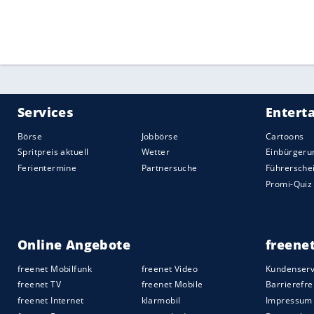
laut Hersteller eine moderne und individ
Styling konkret umfasst, verrät Land Rove
Im Innenraum sollen Lederbezüge mit Ko
Dazu gibt es beleuchtete Hoxton-Edition-
in Schwarz für das Cockpit.
Range Rover Velar Belgravia Edition
Die Velar Belgravia Edition ist von der
Luxusleben in Belgravia inspiriert. Äuß
Belgravia-Edition-Schriftzug am Türschw
Aluminium und ebenfalls Puddle-Lichter 
diamantgedrehten 20-Zoll-Dark-Agate-Räd
gibt es das Black-Exterieur-Styling-Pake
Im Innenraum finden sich wieder Ledersi