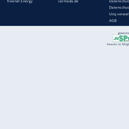
auf 400 Exemplare limitiert. Jedes bekom
sollen die Battersea Edition und die West
Quelle:
2026 Motor-Presse Stuttgart
Services
Börse
Jobbörse
Spritpreis aktuell
Wetter
Ferientermine
Partnersuche