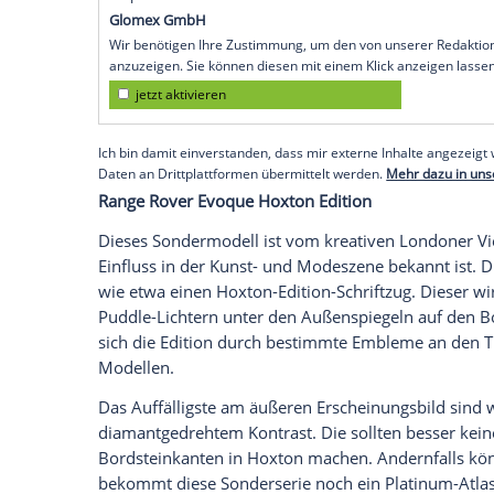
Range Rover Battersea Edition
Als zweites Modell stellt der Hersteller 
Ingenieure haben versucht, den Geist des 
widerzuspiegeln. Battersea ist für seine
Stadtkultur bekannt. Diese Kontraste so
Sport widerspiegeln. So bekommt die Bat
Kontrast zur Wagenfarbe, ein schwarzes 
Schwarz. Das soll laut Hersteller sportli
abheben. Auf der Mittelkonsole und den Ei
Schriftzug, dazu kommen Kontrastnähte a
Empfohlener externer Inhalt:
Glomex GmbH
Wir benötigen Ihre Zustimmung, um den von un
anzuzeigen. Sie können diesen mit einem Klick a