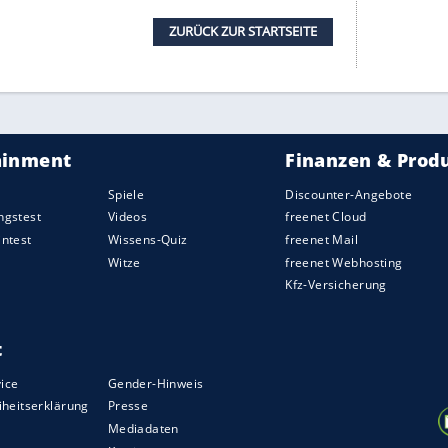
uelle Ausstrahlung verleihen. Was das neue
r nicht.
ntrastnähten für eine angenehme Haptik sorgen.
Trittbretter und ein gebürstetes Aluminium-Finish
 georgianischen Architektur und dem modernen
erlich bekommen auch diese Modelle einen
eller, gebettet auf schwarzem gebürstetem
unter den Außenspiegeln. Diese Edition steht auf
ern mit Satin Black Tinted Lacquer. Zusätzlich
t und nach Wunsch auch 22-Zoll-Felgen.
tze mit Kontrastnähten. Dieses Sondermodell ist