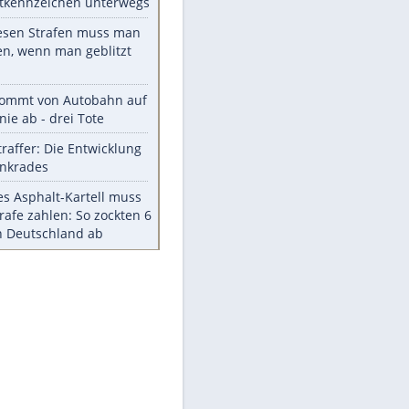
Die größten Mythen über
Medikamente
Braunschweig nach Kantersieg in
Magdeburg an der Spitze
Vorsicht: Diese 17 Dinge hassen
Katzen
Illegales Asphalt-Kartell muss
Mio-Strafe zahlen
Memo-Spiel mit den
meistverkauften Arcade-
Maschinen
Meistgelesen
Millionen Autos mit