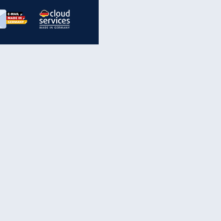
EITE
inanzen & Produkte
iscounter-Angebote
Online-Sicherheit
reenet Cloud
Ratenkredit
reenet Mail
Brutto-Netto-Rechner
reenet Webhosting
Rentenrechner
fz-Versicherung
TV-Vergleich