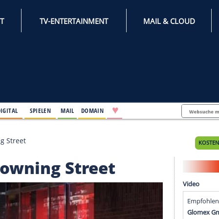
INTERNET
TV-ENTERTAINMENT
♥
IFESTYLE
DIGITAL
SPIELEN
MAIL
DOMAIN
 die Downing Street
die Downing Street