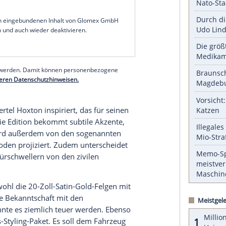
das Sondermodell des Stadtteils Battersea vor. Die
jeweiligen Teils in den Editionen
n Mix aus alter Industriearchitektur und moderner
llen sich auch im Sondermodell des Range Rover
tersea Edition etwa ein schwarzes Dach als
Exterieur-Paket und 22-Zoll-Schmiedefelgen in
cher wirken und sich von den regulären Varianten
nstiegsleisten findet sich ein "Battersea Edition"-
n den Sitzen.
serer Redaktion eingebundenen Inhalt von Glomex GmbH
nzeigen lassen und auch wieder deaktivieren.