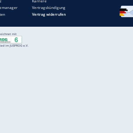
mt die Aufschrift "X von 400”. Im Frühjahr 2026
minster Edition folgen.
ZURÜCK ZUR STARTS
Entertainment
F
Cartoons
Spiele
D
Einbürgerungstest
Videos
f
Führerscheintest
Wissens-Quiz
f
Promi-Quiz
Witze
f
K