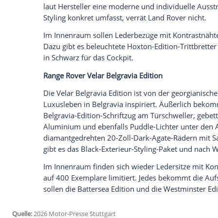
jetzt aktivieren
Ich bin damit einverstanden, dass mir externe In
Daten an Drittplattformen übermittelt werden.
Meh
Range Rover Evoque Hoxton Edition
Dieses Sondermodell ist vom kreativen Lo
Einfluss in der Kunst- und Modeszene bek
wie etwa einen Hoxton-Edition-Schriftz
Puddle-Lichtern unter den Außenspiegeln
sich die Edition durch bestimmte Emblem
Modellen.
Das Auffälligste am äußeren Erscheinungs
diamantgedrehtem Kontrast. Die sollten 
Bordsteinkanten in Hoxton machen. Ande
bekommt diese Sonderserie noch ein Plat