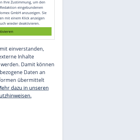
Video
Empfohlener externer Inhalt:
Glomex GmbH
Wir benötigen Ihre Zustimmung, um den
von unserer Redaktion eingebundenen
Inhalt von Glomex GmbH anzuzeigen. Sie
können diesen mit einem Klick anzeigen
lassen und auch wieder deaktivieren.
jetzt aktivieren
Ich bin damit einverstanden,
dass mir externe Inhalte
angezeigt werden. Damit können
personenbezogene Daten an
Drittplattformen übermittelt
werden.
Mehr dazu in unseren