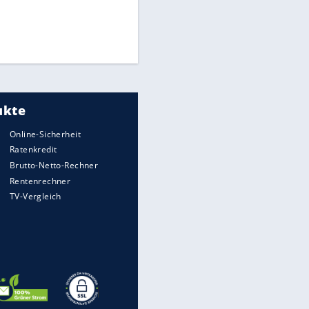
Heimatkennzeichen unterwegs
Mit diesen Strafen muss man
rechnen, wenn man geblitzt
wird
Auto kommt von Autobahn auf
Bahnlinie ab - drei Tote
Im Zeitraffer: Die Entwicklung
des Lenkrades
Illegales Asphalt-Kartell muss
Mio-Strafe zahlen: So zockten 6
Firmen Deutschland ab