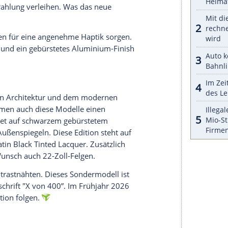
halte angezeigt werden. Damit können personenbezogene
r dazu in unseren Datenschutzhinweisen.
ndoner Viertel Hoxton inspiriert, das für seinen
annt ist. Die Edition bekommt subtile Akzente,
ug. Dieser wird außerdem von den sogenannten
 auf den Boden projiziert. Zudem unterscheidet
e an den Türschwellern von den zivilen
bild sind wohl die 20-Zoll-Satin-Gold-Felgen mit
besser keine Bekanntschaft mit den
rnfalls könnte es ziemlich teuer werden. Ebenso
inum-Atlas-Styling-Paket. Es soll dem Fahrzeug