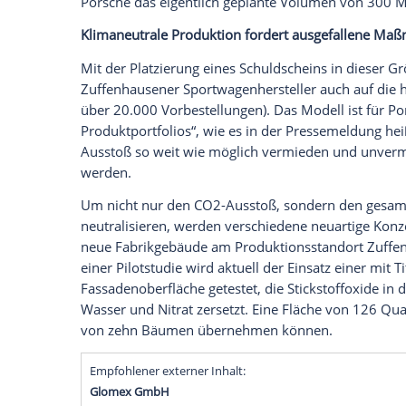
grünes Schuldscheindarlehen in Höhe von 
Als erster Elektro-Porsche wird der
Tayc
Auch seine Produktion soll zu 100 Proze
Automobilhersteller
gab bekannt, dass di
Schuldschein in Höhe von einer Milliard
Fahrzeugprojekts
Porsche Taycan
genutzt
langfristigen Großkredit erhielt Porsche
Investoren
, von denen nach Unternehmen
asiatischen Raum stammt. Die
Nachfrage
Porsche das eigentlich geplante Volume
Klimaneutrale Produktion fordert ausg
Mit der Platzierung eines Schuldscheins 
Zuffenhausener
Sportwagenhersteller
au
über 20.000 Vorbestellungen). Das Model