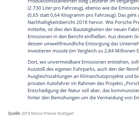
Ich bin damit einverstanden, dass mir externe In
Daten an Drittplattformen übermittelt werden.
Meh
Für eine effiziente Produktion im Inne
biogasbetriebene
Blockheizkraftwerke
zu
genommen, die, wie Stephan Hartmann 
Energiemanagement
bei
Porsche
erklärt
Prozent“ haben. Die Produktion mit Ökos
Nachhaltigkeitskonzepts und nach eigen
Unternehmen seinen CO2-Ausstoß seit 2
Vision „Zero
Impact
Factory“
Der werksseitige CO2-Ausstoß ist im R
Factory“ vollständig neutralisiert. Bei d
spielen unter anderem auch die Minimie
Wasserverbrauchs
eine Rolle. Mit 3.070 