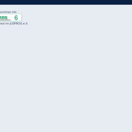
ZURÜCK ZUR STARTS
Entertainment
F
Cartoons
Spiele
D
Einbürgerungstest
Videos
f
Führerscheintest
Wissens-Quiz
f
Promi-Quiz
Witze
f
K
freenet