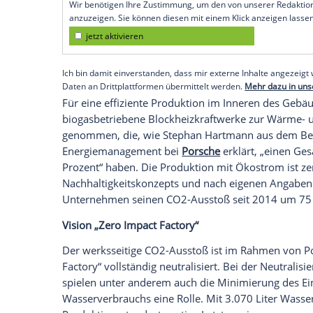
Produktportfolios“, wie es in der
Presse
Ausstoß so weit wie möglich vermieden
werden.
Um nicht nur den CO2-Ausstoß, sondern
neutralisieren, werden verschiedene neua
neue Fabrikgebäude am
Produktionsstan
einer
Pilotstudie
wird aktuell der Einsatz
Fassadenoberfläche getestet, die Sticksto
Wasser und Nitrat zersetzt. Eine Fläche 
von zehn Bäumen übernehmen können.
Empfohlener externer Inhalt:
Glomex GmbH
Wir benötigen Ihre Zustimmung, um den von un
anzuzeigen. Sie können diesen mit einem Klick a
jetzt aktivieren