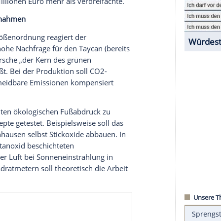
einer Milliarde Euro platziert.
an
lokal emissionsfrei betrieben werden können.
nt emissionsfrei sein. Der Zuffenhausener
e Mittel aus einem jüngst platzierten grünen
e
Euro
„ausschließlich zur Finanzierung des
“ werden sollen. Den anleiheähnlichen
 von über 100 verschiedenen institutionellen
sangaben ein nicht unerheblicher Anteil aus dem
auf der Seite der
Investoren
war so hoch, dass
n von 300
Millionen
Euro
mehr als verdreifachte.
efallene Maßnahmen
in dieser Größenordnung reagiert der
ch auf die hohe
Nachfrage
für den
Taycan
(bereits
l ist für Porsche „der Kern des grünen