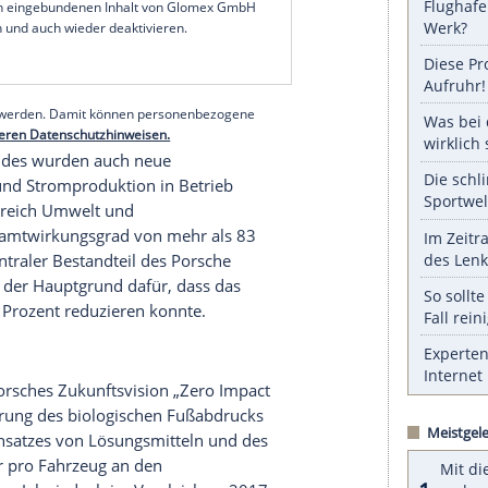
meldung
heißt. Bei der Produktion soll CO2-
 und unvermeidbare
Emissionen
kompensiert
 den gesamten ökologischen
Fußabdruck
zu
rtige Konzepte getestet. Beispielsweise soll das
dort
Zuffenhausen selbst Stickoxide abbauen. In
 einer mit Titanoxid beschichteten
ffoxide in der Luft bei
Sonneneinstrahlung
in
von 126 Quadratmetern soll theoretisch die Arbeit
serer Redaktion eingebundenen Inhalt von Glomex GmbH
nzeigen lassen und auch wieder deaktivieren.