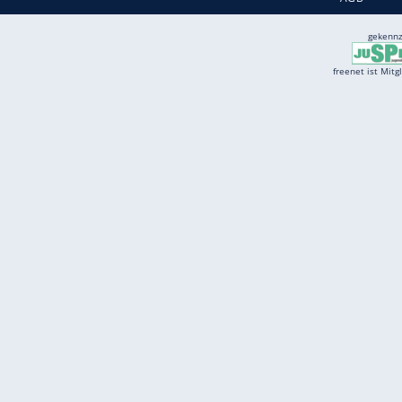
Quelle:
2019 Motor-Presse Stuttgart
Services
Börse
Jobbörse
Spritpreis aktuell
Wetter
Ferientermine
Partnersuche
Online Angebote