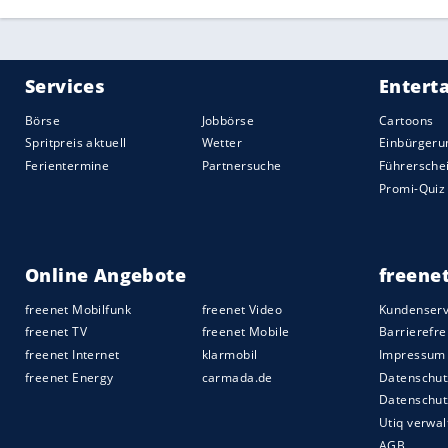
Produktionsstandorten stieg Letzterer i
(2.730 Liter pro Fahrzeug), ebenso wie d
(0,65 statt 0,64 Kilogramm pro Fahrzeug
Nachhaltigkeitsbericht 2018 hervor. Wie
mitteilte, ist dies den Bautätigkeiten d
Emissionen
in den Bericht einfließen. A
dessen umweltfreundliche Entsorgung 
investieren musste (im
Vergleich
zu 2,84
Dort, wo unvermeidbare
Emissionen
ents
Ausstoß
des eigenen Fuhrparks, auch den
Ausgleichszahlungen an Klimaschutzproje
privaten Autofahrer im Rahmen des Projek
Entschädigung der Natur soll aber, das 
hinter den Bemühungen um die Vermei