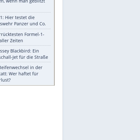
Aufruhr!
Was bei der Vogelfütterung
wirklich sinnvoll ist
Die schlimmsten Bad Boys der
Sportwelt
Im Zeitraffer: Die Entwicklung
des Lenkrades
So sollte man Ohren auf keinen
Fall reinigen
Experten-Tipps: Sicherheit im
Internet
Meistgelesen
Mit diesen Strafen muss man