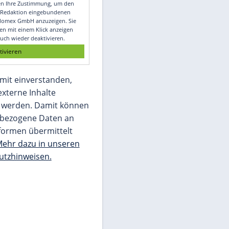
Video
Empfohlener externer Inhalt:
Glomex GmbH
Wir benötigen Ihre Zustimmung, um den
von unserer Redaktion eingebundenen
Inhalt von Glomex GmbH anzuzeigen. Sie
können diesen mit einem Klick anzeigen
lassen und auch wieder deaktivieren.
jetzt aktivieren
Ich bin damit einverstanden,
dass mir externe Inhalte
angezeigt werden. Damit können
personenbezogene Daten an
Drittplattformen übermittelt
werden.
Mehr dazu in unseren