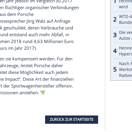
halte angezeigt werden. Damit können personenbezogene
r dazu in unseren Datenschutzhinweisen.
ren des Gebäudes wurden auch neue
r Wärme- und
Stromproduktion
in Betrieb
aus dem Bereich Umwelt und
, „einen Gesamtwirkungsgrad von mehr als 83
trom ist zentraler Bestandteil des
Porsche
en Angaben der Hauptgrund dafür, dass das
014 um 75 Prozent reduzieren konnte.
ahmen von
Porsches
Zukunftsvision
„Zero
Impact
er Neutralisierung des biologischen
Fußabdrucks
rung des Einsatzes von Lösungsmitteln und des
Liter Wasser pro
Fahrzeug
an den