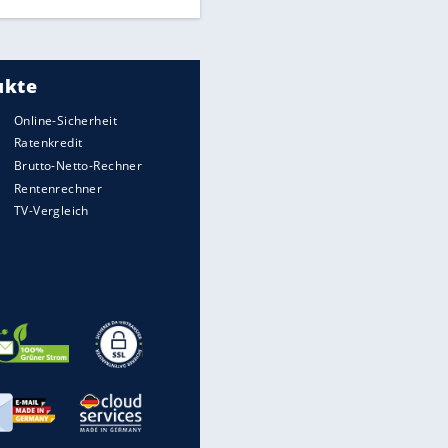
rechnen, wenn man geblitzt
wird
WTD-41: Hier testet die
Bundeswehr Panzer und Co.
Die verrücktesten Formel-1-
Autos aller Zeiten
Hennessey Blackbird: Ein
Hyperschall-Jet für die Straße
Nach Reifenwechsel in der
Werkstatt: Wer haftet für
Radverlust?