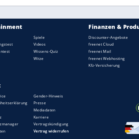
m vergangenen Jahr jedoch im
Vergleich
zu 2017
ie
Emissionen
flüchtiger organischer Verbindungen
). Das geht aus dem
Porsche
Porsche
Pressesprecher
Jörg Walz auf Anfrage
er neuen Fabrik geschuldet, deren Verbräuche und
us diesem Grund entstand auch mehr Abfall, in
das Unternehmen 2018 rund 4,63
Millionen
Euro
Millionen
Euro
im Jahr 2017).
tehen, sollen sie kompensiert werden. Für den
 der Rennfahrzeuge, leistet
Porsche
daher
kte und bietet diese Möglichkeit auch jedem
ts „Porsche Impact“. Diese Art der finanziellen
kommuniziert der
Sportwagenhersteller
offensiv,
dung von
Emissionen
anstehen.