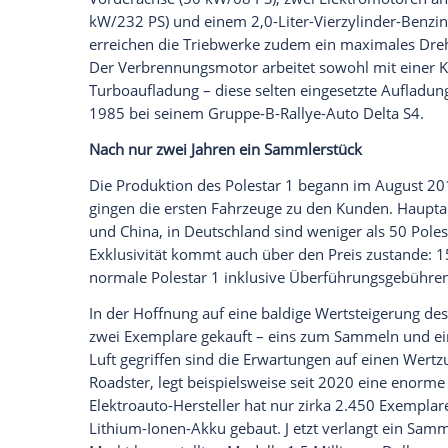
herrscht in der Autowelt weitgehend Eini
Hybrid-Technik erlaubt eine rein elektri
WLTP).
Empfohlener externer Inhalt:
Glomex GmbH
Wir benötigen Ihre Zustimmung, um den von un
anzuzeigen. Sie können diesen mit einem Klick a
jetzt aktivieren
Ich bin damit einverstanden, dass mir externe In
Daten an Drittplattformen übermittelt werden.
Meh
Die
Systemleistung
von 448 kW (609 PS
Vorderachse
(50 kW/68 PS), zwei Elektr
kW/232 PS) und einem 2,0-Liter-Vierzyl
erreichen die Triebwerke zudem ein ma
Der
Verbrennungsmotor
arbeitet sowohl 