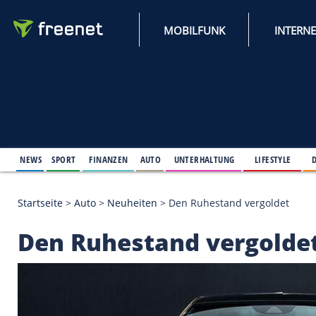
MOBILFUNK
NEWS
SPORT
FINANZEN
AUTO
UNTERHALTUNG
L
Startseite
>
Auto
>
Neuheiten
>
Den Ruhestand ver
Den Ruhestand verg