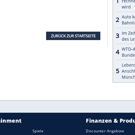
zte Aufladungs-Kombination nutze
Lancia
erstmals
elta S4.
 August 2019, im November desselben Jahres
den. Hauptabnehmerländer sind bisher die USA
als 50
Polestar
1 auf der Straße unterwegs. Diese
ustande: 156.000 Euro kostet hierzulande der
ngsgebühren.
igerung
des
Autos
haben einige Kunden gleich
eln und eins für den Alltag. Vollkommen aus der
einen Wertzuwachs nicht: Teslas erstes Model, der
ine enorme Preis-Rallye hin. Der kalifornische
50 Exemplare des weltweit ersten
Autos
mit
t ein Sammler für eines der letzten für den US-