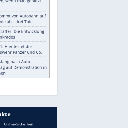
Aufruhr!
Was bei der Vogelfütterung
wirklich sinnvoll ist
"Infanti-No Go": Pressestimmen
zum Verbleib des FIFA-Chefs
Im Zeitraffer: Die Entwicklung
des Lenkrades
Lebensmittel, die nicht schlecht
werden
Sicherheitstools: 5 Mythen im
Check
Meistgelesen
Mit diesen Strafen muss man