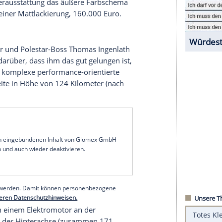
das erste Modell der Marke, er ist das einzige
on ihm maximal 1.500 Exemplare geben. Die
du
läuft Ende 2021 aus – unabhängig davon, ob
r kompletten Charge ausreicht. Allerdings bietet
den Wertsteigerungs-Potenzial.
zu: Kurz vor dem
Ruhestand
legt
Polestar
eine
 Diese debütiert aktuell bei der
Shanghai
Auto
 außen in Mattgold lackiert. Zwischen den
rn zum Lack passende Akebono-Bremssättel
hte der
Lederausstattung
das äußere Farbschema
estar
1 mit einer Mattlackierung, 160.000 Euro.
hef-Designer und Polestar-Boss
Thomas Ingenlath
ichnet und darüber, dass ihm das gut gelungen ist,