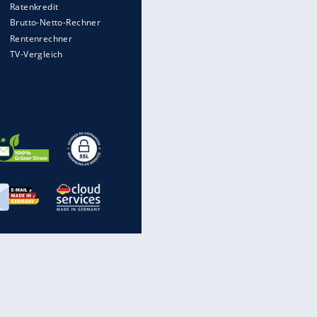
rechnen, wenn man geblitzt
wird
Auto kommt von Autobahn auf
Bahnlinie ab - drei Tote
Im Zeitraffer: Die Entwicklung
EITE
des Lenkrades
WTD-41: Hier testet die
Bundeswehr Panzer und Co.
Lebenslang nach Auto-
Anschlag auf Demonstration in
München