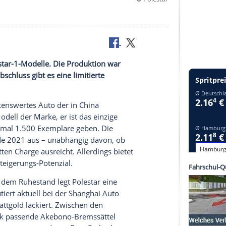
©
Po
vergoldet
letzten Polestar-1-Modelle. Die Produktion war
ert. Zum Abschluss gibt es eine limitierte
ng.
t ein bemerkenswertes
Auto
der in
China