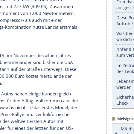
gkeit. Seine komplexe performance-orientierte
sche
Reichweite
in Höhe von 124 Kilometer (nach
serer Redaktion eingebundenen Inhalt von Glomex GmbH
nzeigen lassen und auch wieder deaktivieren.
halte angezeigt werden. Damit können personenbezogene
r dazu in unseren Datenschutzhinweisen.
) kommt von einem
Elektromotor
an der
omotoren an der
Hinterachse
(zusammen 171
inder-Benziner mit 227 kW (309 PS). Zusammen
ximales
Drehmoment
von 1.000 Newtonmetern.
mit einer Kompressor- als auch mit einer