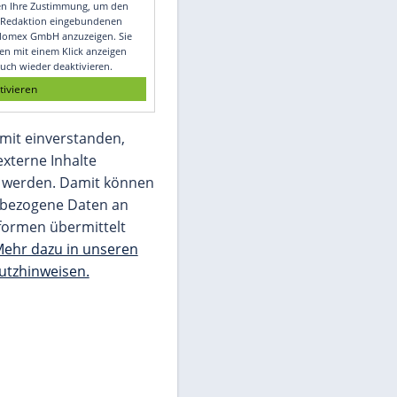
Video
Empfohlener externer Inhalt:
Glomex GmbH
Wir benötigen Ihre Zustimmung, um den
von unserer Redaktion eingebundenen
Inhalt von Glomex GmbH anzuzeigen. Sie
können diesen mit einem Klick anzeigen
lassen und auch wieder deaktivieren.
jetzt aktivieren
Ich bin damit einverstanden,
dass mir externe Inhalte
angezeigt werden. Damit können
personenbezogene Daten an
Drittplattformen übermittelt
werden.
Mehr dazu in unseren