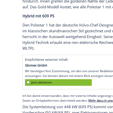
ansässigen Volvo-Tochter Polestar: Er ist 
Hybrid-Modell der Marke und es wird v
Produktion im chinesischen Werk
Cheng
die
Kundennachfrage
zur Ausschöpfung de
das Modell aus den oben genannten Grün
Nun kommt sogar noch ein weiterer hin
Special Edition seines Erstlingswerks auf.
Show, ist auf 25 Exemplare limitiert und
Speichen der schwarzen Felgen schimme
hindurch. Innen greifen die goldenen Nä
auf. Das Gold-Modell kostet, wie alle
Pol
Hybrid mit 609 PS
Den
Polestar
1 hat der deutsche Volvo-C
im klassischen skandinavischen Stil geze