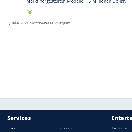
Turboaufladung
– diese selten eingeset
1985 bei seinem Gruppe-B-Rallye-Auto D
Nach nur zwei Jahren ein Sammlerstück
Die Produktion des
Polestar
1 begann im
gingen die ersten Fahrzeuge zu den Kun
und
China
, in
Deutschland
sind weniger 
Exklusivität
kommt auch über den Preis z
normale
Polestar
1 inklusive Überführu
In der
Hoffnung
auf eine baldige
Wertste
zwei Exemplare gekauft – eins zum Samm
Luft gegriffen sind die Erwartungen auf 
Roadster, legt beispielsweise seit 2020 e
Elektroauto-Hersteller hat nur zirka 2.4
Lithium-Ionen-Akku gebaut. J etzt verlang