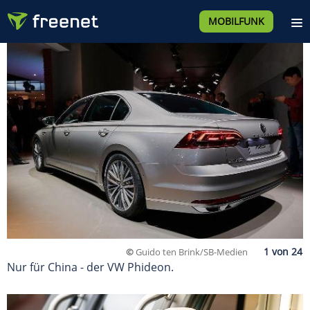
MOBILFUNK
©
Guido ten Brink/SB-Medien
Nur für China - der VW Phideon.