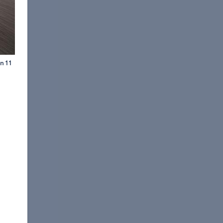
©
Harald Dawo