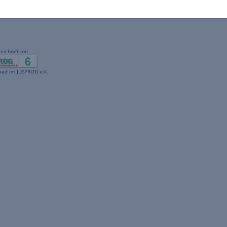
gekennzeichnet mit
freenet ist Mitglied im JUSPROG e.V.