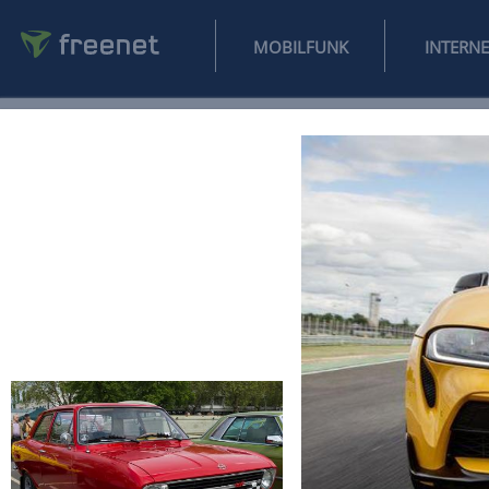
MOBILFUNK
NEWS
SPORT
FINANZEN
AUTO
UNTERHALTUNG
L