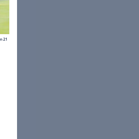
©
Achim Hartmann