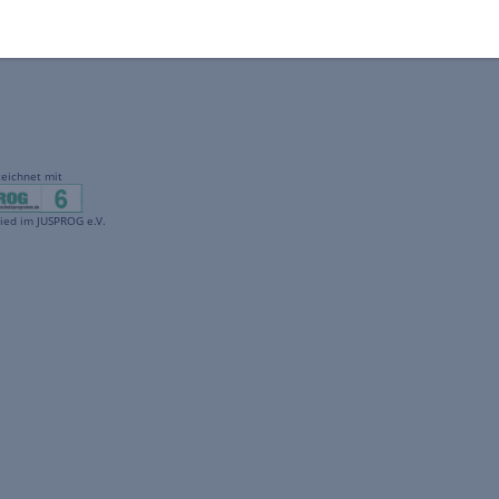
gekennzeichnet mit
freenet ist Mitglied im JUSPROG e.V.