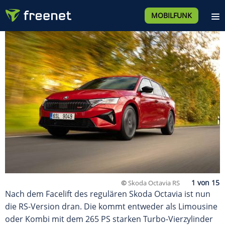
MOBILFUNK
©
Skoda Octavia RS
Nach dem Facelift des regulären Skoda Octavia ist nun
die RS-Version dran. Die kommt entweder als Limousine
oder Kombi mit dem 265 PS starken Turbo-Vierzylinder