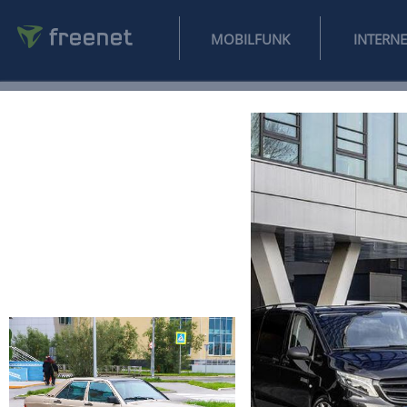
MOBILFUNK
NEWS
SPORT
FINANZEN
AUTO
UNTERHALTUNG
L