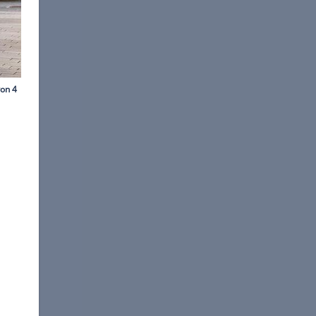
©
Daimler
ht. Es gibt unter anderem