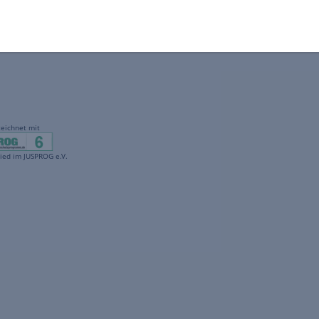
gekennzeichnet mit
freenet ist Mitglied im JUSPROG e.V.