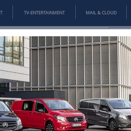
INTERNET
TV-ENTERTAINMENT
♥
IFESTYLE
DIGITAL
SPIELEN
MAIL
DOMAIN