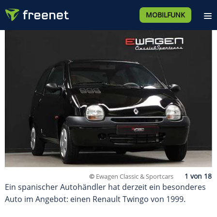
MOBILFUNK
©
Ewagen Classic & Sportcars
Ein spanischer Autohändler hat derzeit ein besonderes
Auto im Angebot: einen Renault Twingo von 1999.