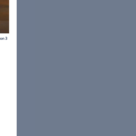
©
Porsche