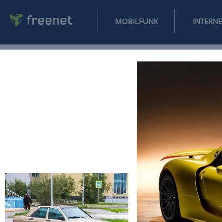
MOBILFUNK
NEWS
SPORT
FINANZEN
AUTO
UNTERHALTUNG
L