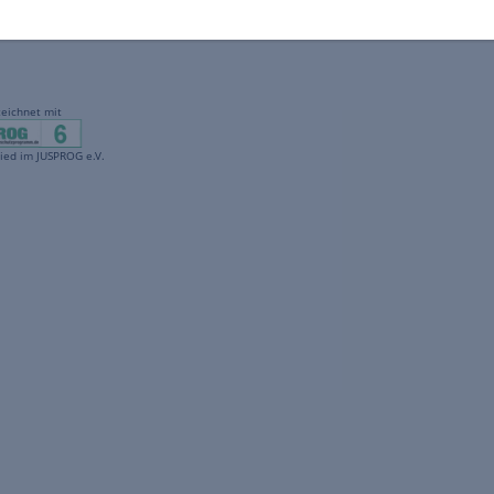
gekennzeichnet mit
freenet ist Mitglied im JUSPROG e.V.