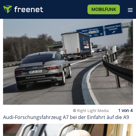
MOBILFUNK
©
Right Light Media
Audi-Forschungsfahrzeug A7 bei der Einfahrt äuf die A9