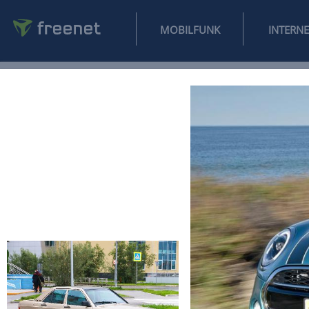
MOBILFUNK
NEWS
SPORT
FINANZEN
AUTO
UNTERHALTUNG
L