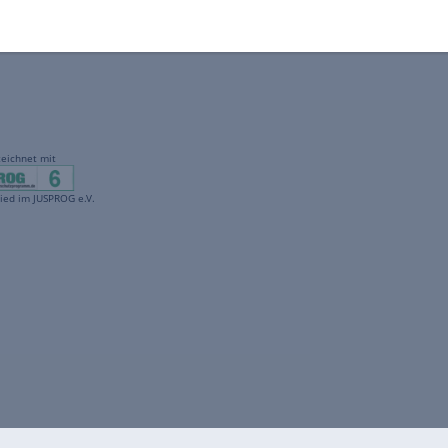
gekennzeichnet mit
freenet ist Mitglied im JUSPROG e.V.