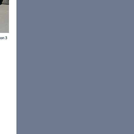
©
BMW