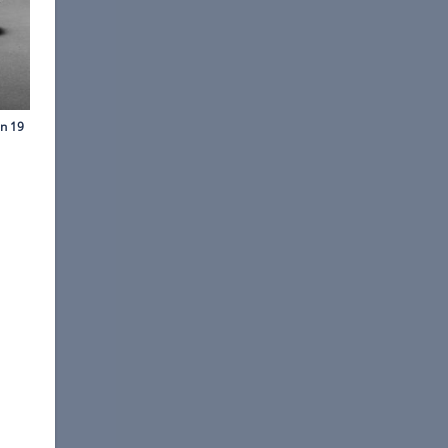
©
BMW
ie Mega-Niere.