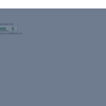
gekennzeichnet mit
freenet ist Mitglied im JUSPROG e.V.