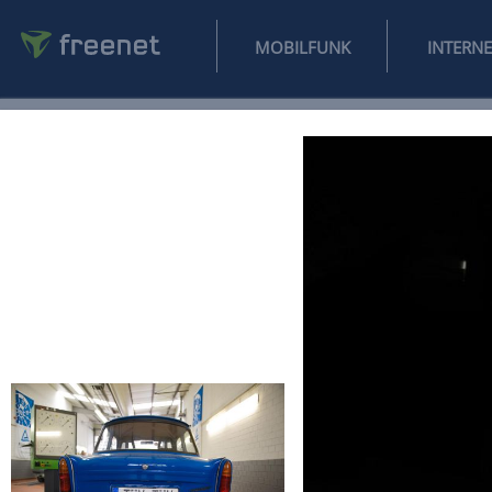
MOBILFUNK
NEWS
SPORT
FINANZEN
AUTO
UNTERHALTUNG
L