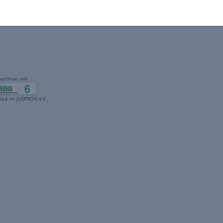
gekennzeichnet mit
freenet ist Mitglied im JUSPROG e.V.