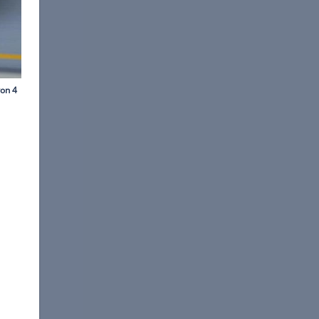
©
AUDI AG