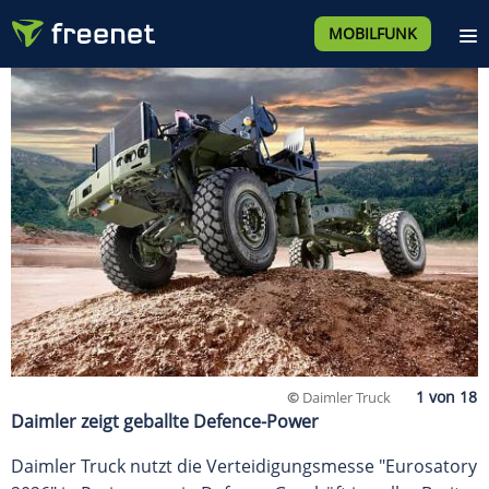
MOBILFUNK
©
Daimler Truck
Daimler zeigt geballte Defence-Power
Daimler Truck nutzt die Verteidigungsmesse "Eurosatory