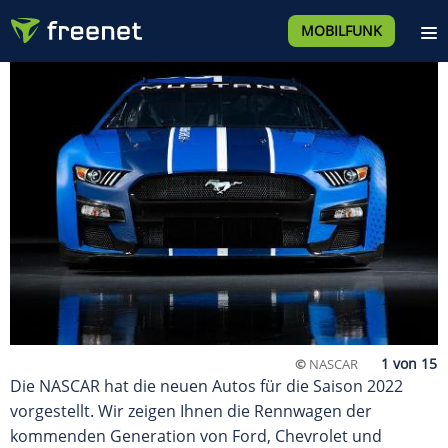
MOBILFUNK
©
NASCAR
Die NASCAR hat die neuen Autos für die Saison 2022
vorgestellt. Wir zeigen Ihnen die Rennwagen der
kommenden Generation von Ford, Chevrolet und