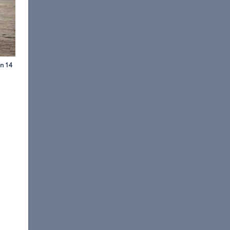
©
Daimler
paket, das laut