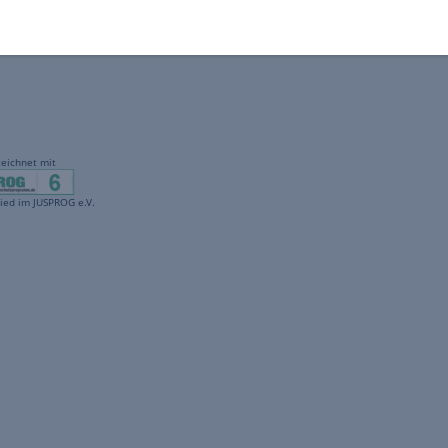
gekennzeichnet mit
freenet ist Mitglied im JUSPROG e.V.