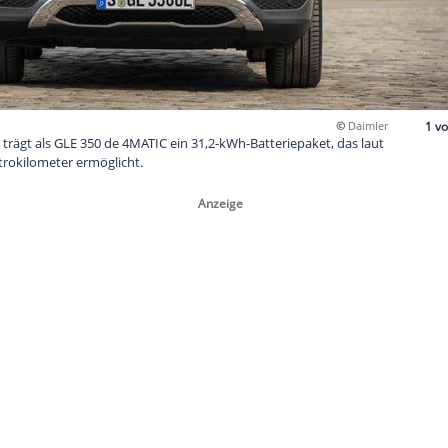
größter SUV trägt als GLE 350 de 4MATIC ein 31,2-kWh-Batterie
ute 90 Elektrokilometer ermöglicht.