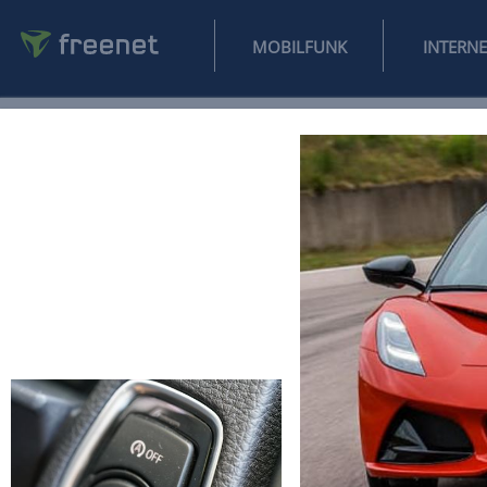
MOBILFUNK
NEWS
SPORT
FINANZEN
AUTO
UNTERHALTUNG
L