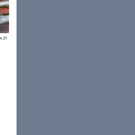
©
Lotus
namik und Spurtreue.