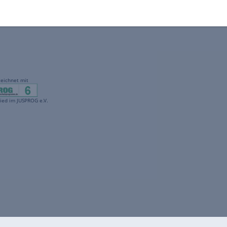
gekennzeichnet mit
freenet ist Mitglied im JUSPROG e.V.