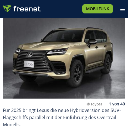
MOBILFUNK
©
Toyota
Für 2025 bringt Lexus die neue Hybridversion des SUV-
Flaggschiffs parallel mit der Einführung des Overtrail-
Modells.