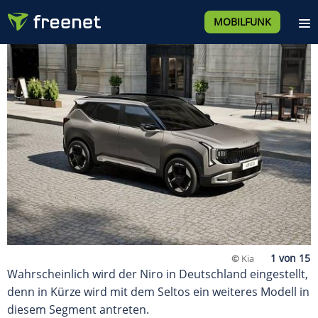
MOBILFUNK
©
Kia
Wahrscheinlich wird der Niro in Deutschland eingestellt,
denn in Kürze wird mit dem Seltos ein weiteres Modell in
diesem Segment antreten.