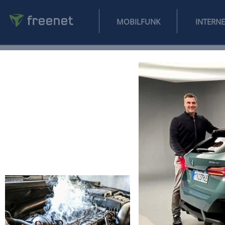
MOBILFUNK
NEWS
SPORT
FINANZEN
AUTO
UNTERHALTUNG
L