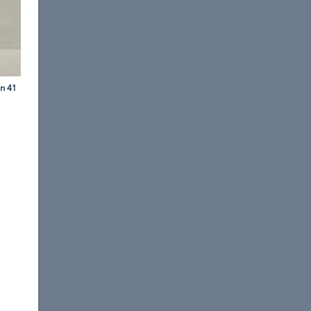
©
Bernd Conrad
ßenlackierung "Cape York