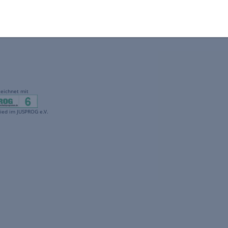
gekennzeichnet mit
freenet ist Mitglied im JUSPROG e.V.