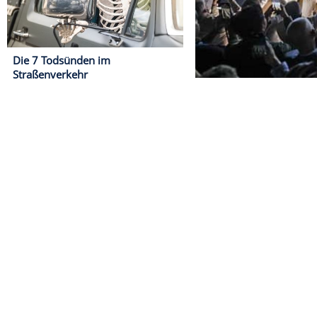
Die 7 Todsünden im
Straßenverkehr