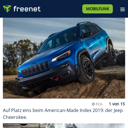
MOBILFUNK
©
FCA
Auf Platz eins beim American-Made Index 2019: der Jeep
Cheerokee.