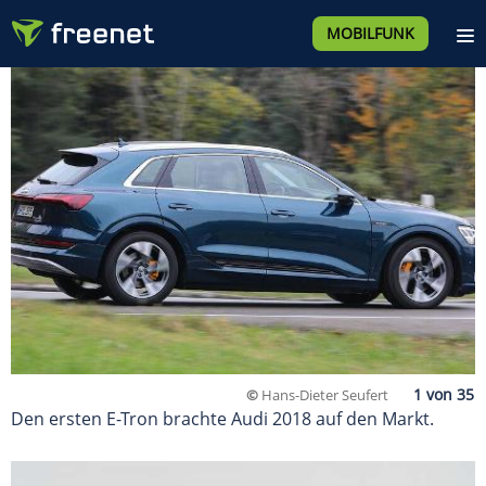
MOBILFUNK
©
Hans-Dieter Seufert
Den ersten E-Tron brachte Audi 2018 auf den Markt.