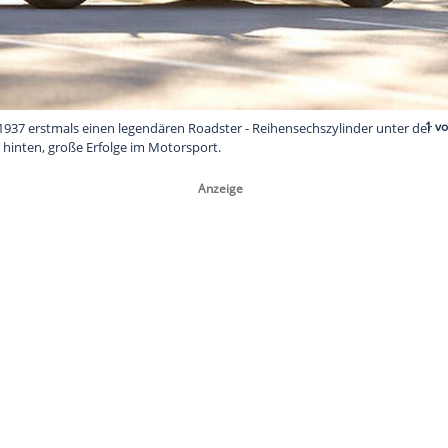
achte BMW 1937 erstmals einen legendären Roadster - Reihens
orn, Antrieb hinten, große Erfolge im Motorsport.