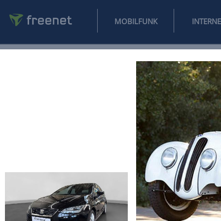
MOBILFUNK
NEWS
SPORT
FINANZEN
AUTO
UNTERHALTUNG
L