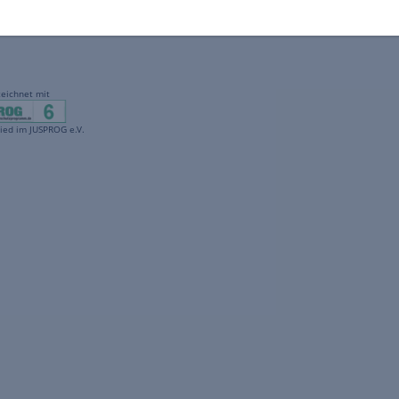
gekennzeichnet mit
freenet ist Mitglied im JUSPROG e.V.