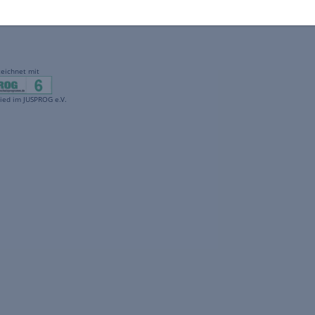
gekennzeichnet mit
freenet ist Mitglied im JUSPROG e.V.