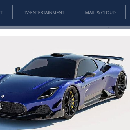
INTERNET
TV-ENTERTAINMENT
♥
IFESTYLE
DIGITAL
SPIELEN
MAIL
DOMAIN