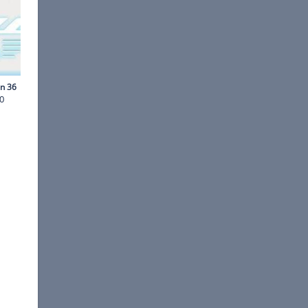
©
7 Design Studio
für den neuen Maserati MC20