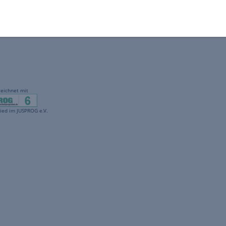
gekennzeichnet mit
freenet ist Mitglied im JUSPROG e.V.