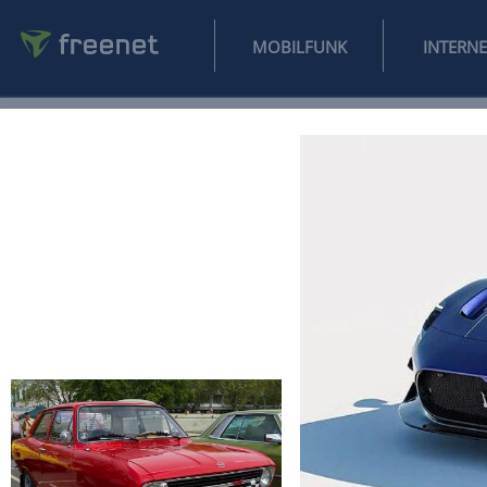
MOBILFUNK
NEWS
SPORT
FINANZEN
AUTO
UNTERHALTUNG
L