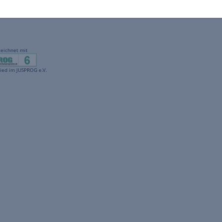
gekennzeichnet mit
freenet ist Mitglied im JUSPROG e.V.