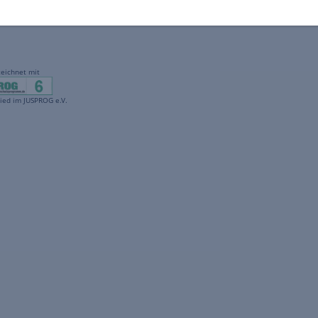
gekennzeichnet mit
freenet ist Mitglied im JUSPROG e.V.