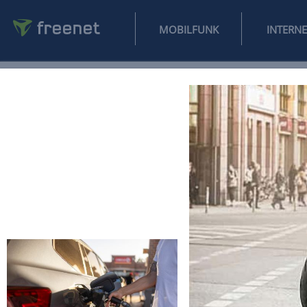
MOBILFUNK
NEWS
SPORT
FINANZEN
AUTO
UNTERHALTUNG
L