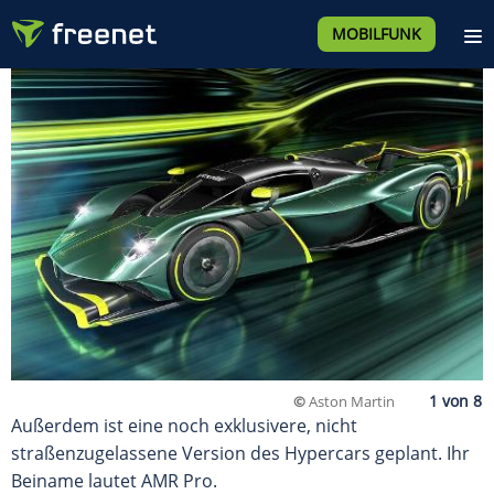
MOBILFUNK
©
Aston Martin
Außerdem ist eine noch exklusivere, nicht
straßenzugelassene Version des Hypercars geplant. Ihr
Beiname lautet AMR Pro.