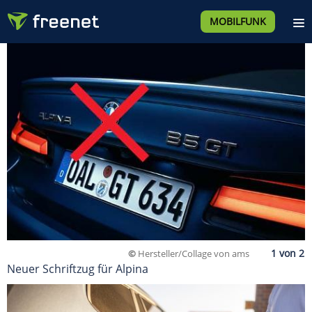
MOBILFUNK
©
Hersteller/Collage von ams
Neuer Schriftzug für Alpina