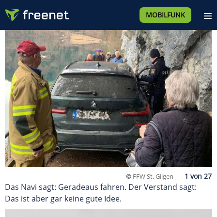
MOBILFUNK
©
FFW St. Gilgen
Das Navi sagt: Geradeaus fahren. Der Verstand sagt:
Das ist aber gar keine gute Idee.