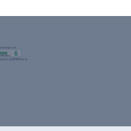
gekennzeichnet mit
freenet ist Mitglied im JUSPROG e.V.