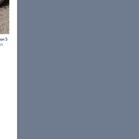
©
Ni-Cola Classics
elte jetzt auf einer Auktion