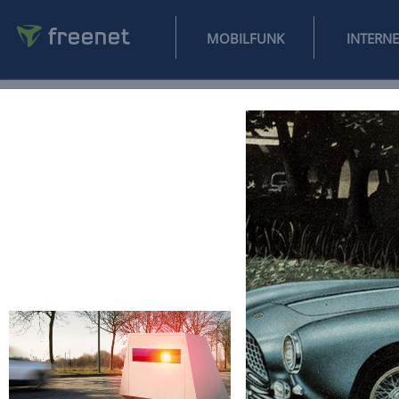
MOBILFUNK
NEWS
SPORT
FINANZEN
AUTO
UNTERHALTUNG
L