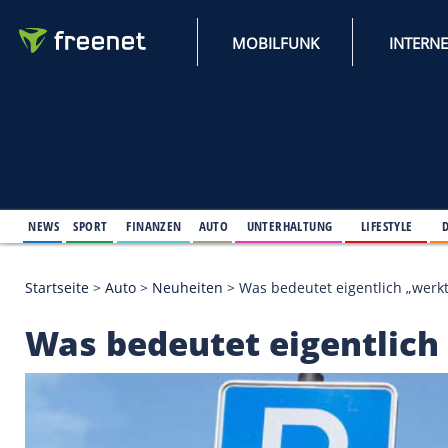
MOBILFUNK
NEWS
SPORT
FINANZEN
AUTO
UNTERHALTUNG
L
Startseite
>
Auto
>
Neuheiten
>
Was bedeutet eigent
Was bedeutet eigent