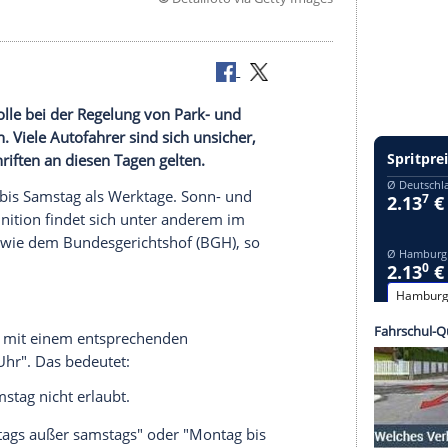
©
Detailfoto via Getty
zentrale Rolle bei der Regelung von Park- und
renzungen. Viele Autofahrer sind sich unsicher,
che Vorschriften an diesen Tagen gelten.
von
Montag
bis
Samstag
als
Werktage
. Sonn- und
iese Definition findet sich unter anderem im