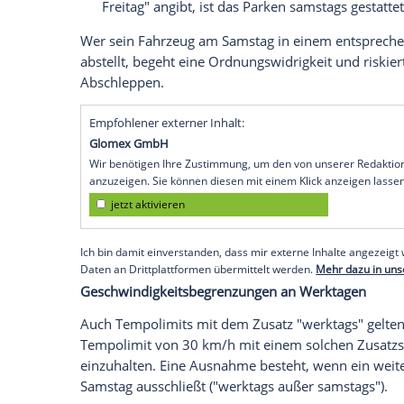
Bundesurlaubsgesetz
und wird auch von
interpretiert.
Park- und Haltverbote an Werktagen
Viele Parkverbote gelten nur an
Werktag
Zusatzzeichen versehen, z. B. "werktags 
Parken in einem solchen Bereich ist 
Nur wenn das Zusatzzeichen ausdrück
Freitag" angibt, ist das Parken samstag
Wer sein
Fahrzeug
am
Samstag
in einem
abstellt, begeht eine
Ordnungswidrigkeit
Abschleppen.
Empfohlener externer Inhalt: