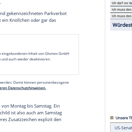
 Gerichten, wie dem
Bundesgerichtshof
(BGH), so
en
und sind mit einem entsprechenden
von 8 – 17 Uhr". Das bedeutet:
auch am Samstag nicht erlaubt.
lich "werktags außer samstags" oder "Montag bis
s gestattet.
 entsprechend gekennzeichneten Parkverbot
und riskiert ein
Knöllchen
oder gar das