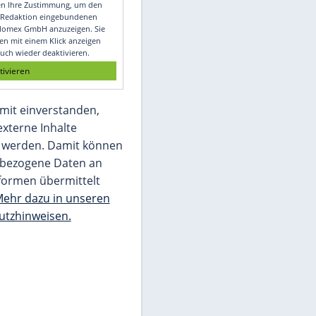
Video
Empfohlener externer Inhalt:
Glomex GmbH
Wir benötigen Ihre Zustimmung, um den
von unserer Redaktion eingebundenen
Inhalt von Glomex GmbH anzuzeigen. Sie
können diesen mit einem Klick anzeigen
lassen und auch wieder deaktivieren.
jetzt aktivieren
Ich bin damit einverstanden,
dass mir externe Inhalte
angezeigt werden. Damit können
personenbezogene Daten an
Drittplattformen übermittelt
werden.
Mehr dazu in unseren