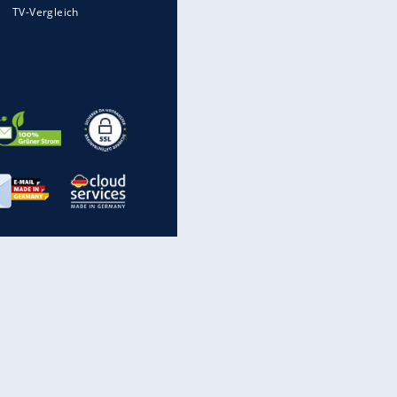
Mit diesen Strafen muss man
rechnen, wenn man geblitzt
wird
Auto kommt von Autobahn auf
Bahnlinie ab - drei Tote
Im Zeitraffer: Die Entwicklung
des Lenkrades
„Meine Spielzeuge“: Ronaldo
zeigt seine Autogarage
inanzen & Produkte