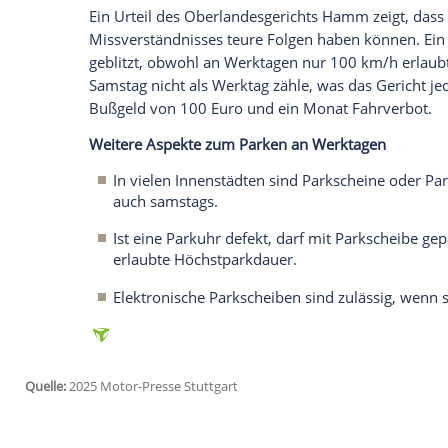
Glomex GmbH
Wir benötigen Ihre Zustimmung, um den von un
anzuzeigen. Sie können diesen mit einem Klick a
jetzt aktivieren
Ich bin damit einverstanden, dass mir externe In
Daten an Drittplattformen übermittelt werden.
Meh
Geschwindigkeitsbegrenzungen an Werk
Auch
Tempolimits
mit dem
Zusatz
"werkt
Tempolimit
von 30 km/h mit einem solch
einzuhalten. Eine
Ausnahme
besteht, wen
Samstag
ausschließt ("werktags außer sa
Ein Urteil des
Oberlandesgerichts
Hamm ze
Missverständnisses teure Folgen haben 
geblitzt, obwohl an
Werktagen
nur 100 km