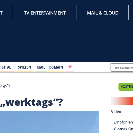
INTERNET
TV-ENTERTAINMENT
♥
IFESTYLE
DIGITAL
SPIELEN
MAIL
DOMAIN
lich „werktags“?
lich „werktags“?