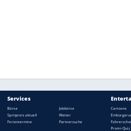
Samstag
nicht als
Werktag
zähle, was das
Bußgeld von 100
Euro
und ein Monat
Fa
Weitere
Aspekte
zum
Parken
an Werktag
In vielen Innenstädten sind Parkschei
auch samstags.
Ist eine Parkuhr defekt, darf mit Par
erlaubte Höchstparkdauer.
Elektronische Parkscheiben sind zulä
Quelle:
2025 Motor-Presse Stuttgart