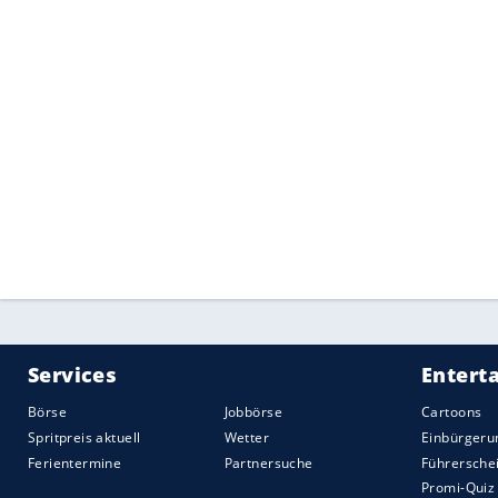
Senioren mit Chance auf Ermäßigung
Senioren können allerdings auf eine St
welchem
Antrieb
ihr
Fahrzeug
ausgerüste
ganz besonders auf ihr Auto angewiesen,
Andererseits haben Senioren oft kein 
nennenswerten Einkommenssteigerungen 
Steuerermäßigungen geben wird und wenn 
Quelle:
2025 Motor-Presse Stuttgart