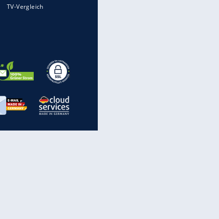
Mit diesen Strafen muss man
rechnen, wenn man geblitzt
wird
Auto kommt von Autobahn auf
Bahnlinie ab - drei Tote
Im Zeitraffer: Die Entwicklung
des Lenkrades
„Meine Spielzeuge“: Ronaldo
zeigt seine Autogarage
inanzen & Produkte