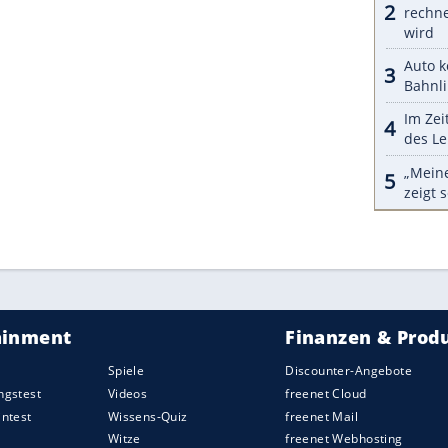
euerermäßigung hoffen – unabhängig davon, mit
t ist. Ältere Bürger sind nach
Ansicht
vieler Briten
 erst recht, wenn sie auf dem Land leben.
hohes Einkommen und können auch keine
erwarten. Ob es für Senioren Kfz-
ja, in welcher Höhe, ist noch nicht bekannt.
ZURÜCK ZUR STARTS