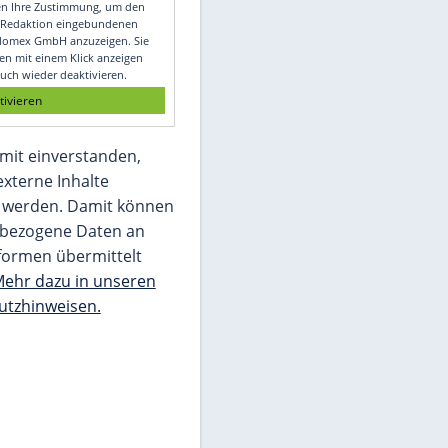
Video
Empfohlener externer Inhalt:
Glomex GmbH
Wir benötigen Ihre Zustimmung, um den
von unserer Redaktion eingebundenen
Inhalt von Glomex GmbH anzuzeigen. Sie
können diesen mit einem Klick anzeigen
lassen und auch wieder deaktivieren.
jetzt aktivieren
Ich bin damit einverstanden,
dass mir externe Inhalte
angezeigt werden. Damit können
personenbezogene Daten an
Drittplattformen übermittelt
werden.
Mehr dazu in unseren