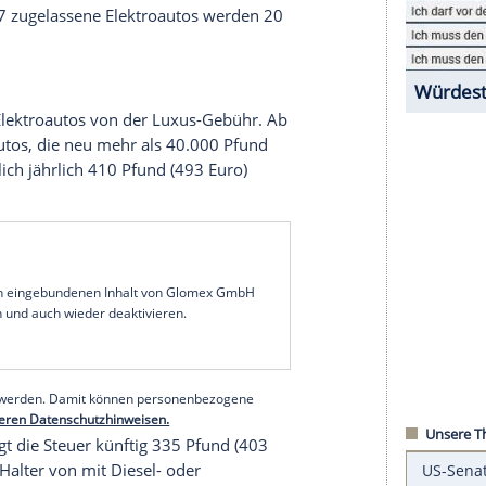
ür ab diesem Zeitpunkt zugelassene E-Autos gilt
Höhe von zehn Pfund (aktuell umgerechnet zirka
ahr
verlangt der Staat dann den Standard-
ro) pro Jahr.
nniens
,
Jeremy Hunt
(
Conservative Party
), hatte im
ien mit dem Wunsch nach einem gerechten Kfz-
nde entfällt die
Steuerbefreiung
auch für ältere
017 bis zum 31.
März
2025 zugelassene E-Autos
it dem Standard-Steuersatz besteuert und für
.
März
2017 zugelassene
Elektroautos
werden 20
freiung der
Elektroautos
von der Luxus-Gebühr. Ab
lter für Autos, die neu mehr als 40.000 Pfund