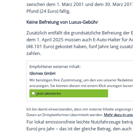
für
Elektroautos
zum 1.
April
2025 weg. F
ein Jahr lang der Mindest-Steuersatz in 
zwölf Euro), ab dem zweiten
Zulassungsj
Steuersatz in Höhe von 190 Pfund (228 Eu
Der ehemalige
Finanzminister
Großbrita
Herbst
2022 das Ende der Steuerprivileg
Steuersystem begründet. Aus diesem Gru
Elektroautos
. Im Zeitraum vom 1.
April
2
werden ab dem 1.
April
2025 ebenfalls m
zwischen dem 1.
März
2001 und dem 30
Pfund (24 Euro) fällig.
Keine Befreiung von Luxus-Gebühr
Zusätzlich entfällt die grundsätzliche Be
dem 1.
April
2025 müssen auch E-Auto-Ha