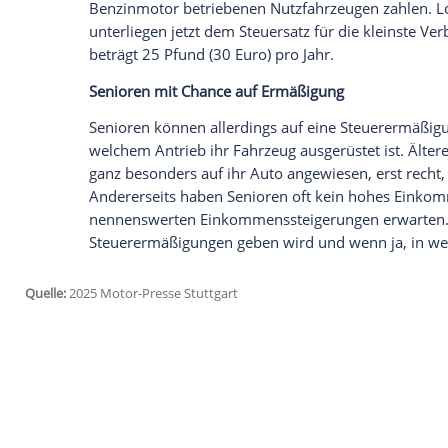
(48.101 Euro) gekostet haben, fünf Jahre 
zahlen.
Empfohlener externer Inhalt:
Glomex GmbH
Wir benötigen Ihre Zustimmung, um den von un
anzuzeigen. Sie können diesen mit einem Klick a
jetzt aktivieren
Ich bin damit einverstanden, dass mir externe In
Daten an Drittplattformen übermittelt werden.
Meh
Für lokal emissionsfreie leichte
Nutzfahr
Euro) pro Jahr – das ist der gleiche Betr
Benzinmotor
betriebenen
Nutzfahrzeuge
unterliegen jetzt dem
Steuersatz
für die 
beträgt 25 Pfund (30 Euro) pro Jahr.