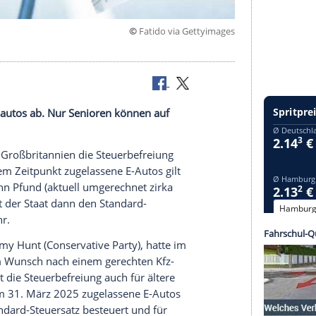
©
Fatido via Getty
hse
g für Elektroautos ab. Nur Senioren können auf
t, fällt in
Großbritannien
die
Steuerbefreiung