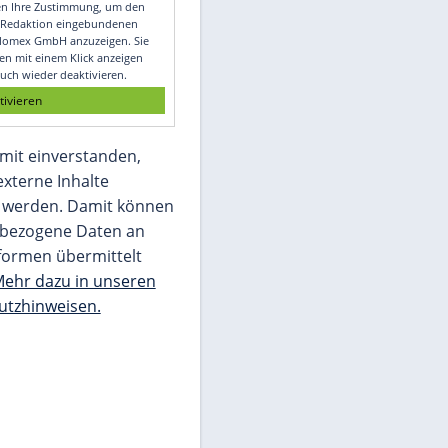
Video
Empfohlener externer Inhalt:
Glomex GmbH
Wir benötigen Ihre Zustimmung, um den
von unserer Redaktion eingebundenen
Inhalt von Glomex GmbH anzuzeigen. Sie
können diesen mit einem Klick anzeigen
lassen und auch wieder deaktivieren.
jetzt aktivieren
Ich bin damit einverstanden,
dass mir externe Inhalte
angezeigt werden. Damit können
personenbezogene Daten an
Drittplattformen übermittelt
werden.
Mehr dazu in unseren