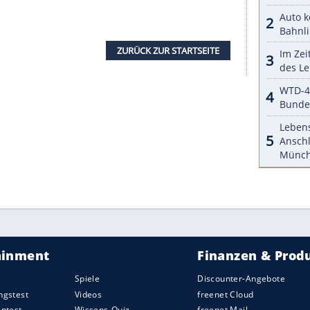
agiert sich gerne als Elektromarke – der
st aber weiter der SUV XC60, der es auf Rang 37
 38 mit dem Hyundai Tucson erstmals ins
ebling Fiat 500 schafft es gerade noch so in die
et auf Platz 46.
 Sie in der nachstehenden Tabelle
elt es sich um die offiziellen Angaben des
e
Einteilung
in die jeweiligen Klassen erfolgt per
 der
Statistik
können auch Modelle erscheinen, die
oder die nicht mehr gebaut werden. Diese
auftreten, wenn z.B. ausländische
Fahrzeuge
den oder
Fahrzeuge
eine neue Ident-Nummer