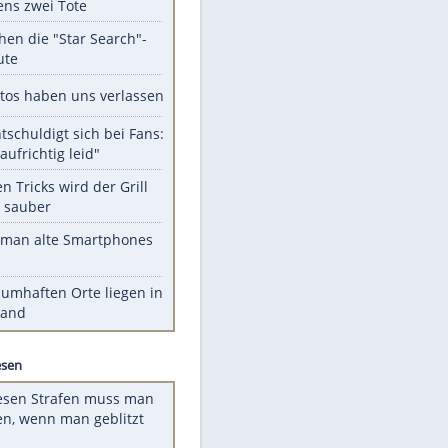
Unsere Themen-Highlights
Schüsse an Schule in Thailand:
mindestens zwei Tote
Das machen die "Star Search"-
Stars heute