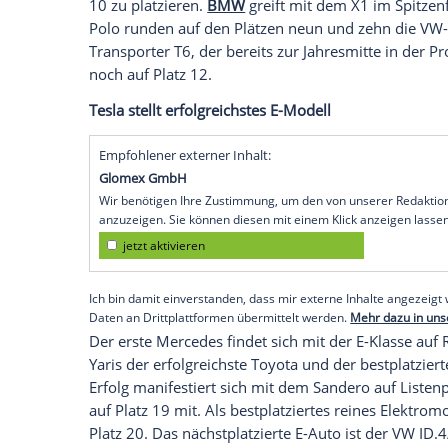
Der Golf überstrahlt alle
Ganz oben in der Jahresbestsellerliste st
aus Wolfsburg ist auch das einzige Mode
Der
Respektabstand
auf den zweitplatzie
Komplettiert wird der VW-Triumph durc
Passat
auf dem fünften Platz konnte sich
schieben. Auf den Rängen sechs bis acht 
Wettbewerb
ein.
Opel
schafft es, mit de
10 zu platzieren.
BMW
greift mit dem X
Polo
runden auf den Plätzen neun und z
Transporter
T6, der bereits zur Jahresmit
noch auf Platz 12.
Tesla stellt erfolgreichstes E-Modell