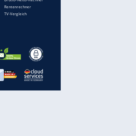
Auto kommt von Autobahn auf
Bahnlinie ab - drei Tote
EITE
Im Zeitraffer: Die Entwicklung
des Lenkrades
WTD-41: Hier testet die
Bundeswehr Panzer und Co.
Lebenslang nach Auto-
Anschlag auf Demonstration in
München