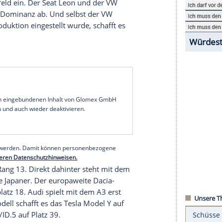
eht nicht unerwartet der
VW Golf
. Der
Kompakte
ll, das die 100.000er-Marke durchbrechen konnte.
rten VW T-Roc beträgt fast 25.000 Einheiten.
h den
VW Tiguan
auf Gesamtrang drei. Vor den
VW
 noch der tschechische Golf-Bruder Škoda Octavia
stellt sich dann ein Störfeuer aus dem
m Astra und dem Corsa zwei Modelle in den
Top
1 im
Spitzenfeld
ein. Der
Seat Leon
und der
VW
ehn die VW-Dominanz ab. Und selbst der
VW
te in der Produktion eingestellt wurde, schafft es