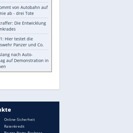
Diese Autos haben uns verlassen
Reese entschuldigt sich bei Fans:
"Tut mir aufrichtig leid"
Mit diesen Tricks wird der Grill
ruckzuck sauber
So nutzt man alte Smartphones
sinnvoll
Diese traumhaften Orte liegen in
Deutschland
Meistgelesen
Mit diesen Strafen muss man
rechnen, wenn man geblitzt
wird