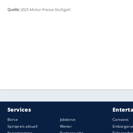
Produktionsende beschlossen.
Volvo
prop
Bestseller der Schweden in
Deutschland
i
in der Jahresendabrechnung schafft.
Koreanische Autobauer greifen auf Rang
Geschehen ein. Der einstige Kleinwagen-Li
Top
50. Der einzige Vertreter Italiens land
Die Rangfolge im Dezember haben wir für
zusammengefasst.
Hinweis: Bei der Zulassungsstatistik hand
Kraftfahrt-Bundesamtes in
Flensburg
. Di
Schlüsselnummer über die
Hersteller
. In
es nicht auf dem deutschen Markt gibt, 
Besonderheit
kann bei der KBA-Statistik 
erstmals in
Deutschland
zugelassen wer
erhalten.