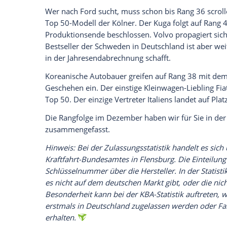
Empfohlener externer Inhalt:
Glomex GmbH
Wir benötigen Ihre Zustimmung, um den von un
anzuzeigen. Sie können diesen mit einem Klick a
jetzt aktivieren
Ich bin damit einverstanden, dass mir externe In
Daten an Drittplattformen übermittelt werden.
Meh
Der erste Mercedes findet sich mit der E
Yaris der erfolgreichste Toyota und der b
Erfolg manifestiert sich mit dem Sandero 
auf Platz 19 mit. Als bestplatziertes rein
Platz 20. Das nächstplatzierte E-Auto ist 
Wer nach Ford sucht, muss schon bis Ran
Top
50-Modell der
Kölner
. Der Kuga folg