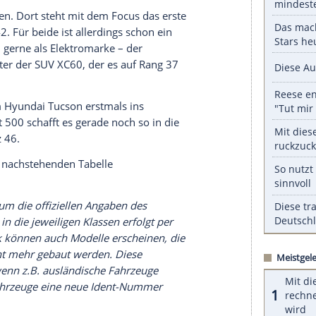
serer Redaktion eingebundenen Inhalt von Glomex GmbH
nzeigen lassen und auch wieder deaktivieren.
halte angezeigt werden. Damit können personenbezogene
r dazu in unseren Datenschutzhinweisen.
-Klasse auf Rang 13. Direkt dahinter steht mit dem
estplatzierte Japaner. Der europaweite Dacia-
auf Listenplatz 18. Audi spielt mit dem A3 erst
es Elektromodell schafft es das
Tesla Model Y
auf
der VW ID.4/ID.5 auf Platz 39.
g 36 scrollen. Dort steht mit dem Focus das erste
t auf Rang 42. Für beide ist allerdings schon ein