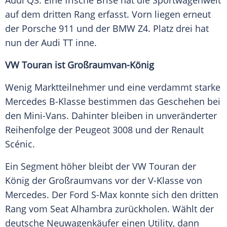
Audi Q3
. Eine frische Brise hat die Sportwagenwelt
auf dem dritten Rang erfasst. Vorn liegen erneut
der
Porsche 911
und der BMW Z4. Platz drei hat
nun der Audi TT inne.
VW Touran ist Großraumvan-König
Wenig Marktteilnehmer und eine verdammt starke
Mercedes
B-Klasse bestimmen das Geschehen bei
den Mini-Vans. Dahinter bleiben in unveränderter
Reihenfolge
der
Peugeot 3008
und der
Renault
Scénic
.
Ein Segment höher bleibt der
VW Touran
der
König der Großraumvans vor der V-Klasse von
Mercedes
. Der
Ford
S-Max konnte sich den dritten
Rang vom Seat Alhambra zurückholen. Wählt der
deutsche Neuwagenkäufer einen Utility, dann