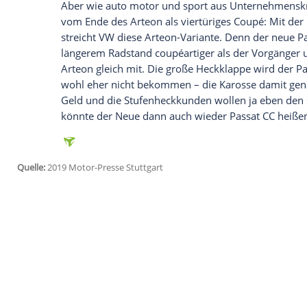
während der Passat
Variant
gegenüber de
teurer ist, kostet der
Arteon
noch mal gut
Sinn, dass der
Arteon
auch mit größere
weit: Mit dem
Facelift
des
Arteon
startet
Empfohlener externer Inhalt:
Glomex GmbH
Wir benötigen Ihre Zustimmung, um den von un
anzuzeigen. Sie können diesen mit einem Klick a
jetzt aktivieren
Ich bin damit einverstanden, dass mir externe In
Daten an Drittplattformen übermittelt werden.
Meh
Aber wie auto motor und sport aus Unter
vom Ende des
Arteon
als viertüriges Cou
streicht
VW
diese Arteon-Variante. Denn d