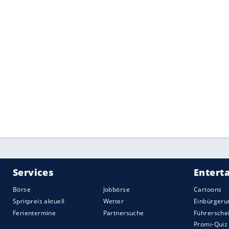
längerem
Radstand
coupéartiger als der
Arteon
gleich mit. Die große
Heckklappe
wohl eher nicht bekommen – die Karosse
Geld und die Stufenheckkunden wollen j
könnte der Neue dann auch wieder Passat
Quelle:
2019 Motor-Presse Stuttgart