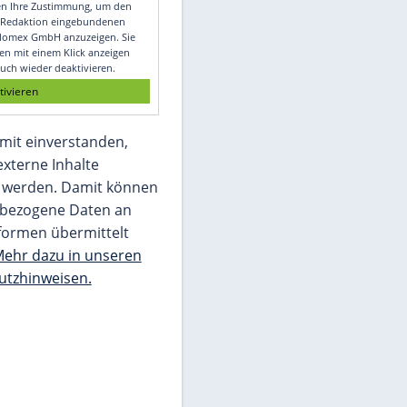
Video
Empfohlener externer Inhalt:
Glomex GmbH
Wir benötigen Ihre Zustimmung, um den
von unserer Redaktion eingebundenen
Inhalt von Glomex GmbH anzuzeigen. Sie
können diesen mit einem Klick anzeigen
lassen und auch wieder deaktivieren.
jetzt aktivieren
Ich bin damit einverstanden,
dass mir externe Inhalte
angezeigt werden. Damit können
personenbezogene Daten an
Drittplattformen übermittelt
werden.
Mehr dazu in unseren