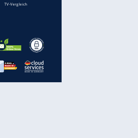
Mit diesen Strafen muss man
rechnen, wenn man geblitzt
wird
Auto kommt von Autobahn auf
Bahnlinie ab - drei Tote
Im Zeitraffer: Die Entwicklung
des Lenkrades
„Meine Spielzeuge“: Ronaldo
zeigt seine Autogarage
inanzen & Produkte