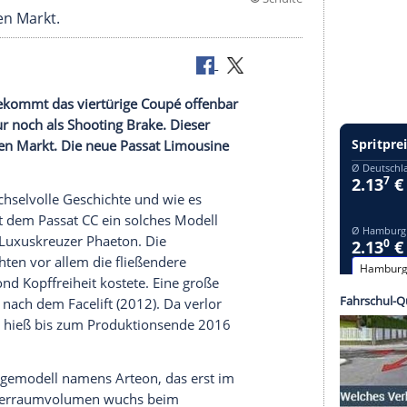
©
S
020 auf den Markt.
Trotzdem bekommt das viertürige
Coupé
offenbar
vielmehr nur noch als Shooting
Brake
. Dieser
2020 auf den Markt. Die neue Passat Limousine
ist eine wechselvolle
Geschichte
und wie es