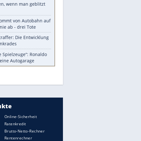
Diese Autos haben uns verlassen
Auftakt-Misere gestoppt: Berlin
gewinnt in Bochum
Mit diesen Tricks wird der Grill
ruckzuck sauber
So nutzt man alte Smartphones
sinnvoll
EITE
Das ist typisch schwedisch!
Meistgelesen
Millionen Autos mit
Heimatkennzeichen unterwegs