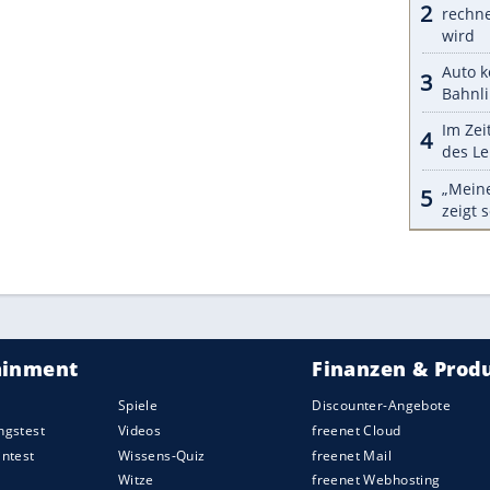
Vorgänger
und ersetzt somit das viertürige
Coupé
wird der Passat B9 als Stufenheck-Version aber
 damit genauso steif zu bekommen, kostet richtig
a eben den separaten Kofferraum. So gesehen
 CC heißen – kleiner Scherz.
ZURÜCK ZUR STARTS