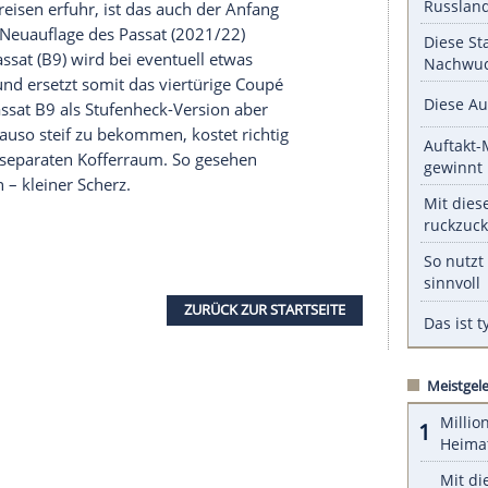
r Stufenheck-Limousine nur gut 1.200 Euro
 3.200 Euro mehr als der Kombi. Da macht es
m
Ladevolumen
kommt. Im Sommer 2020 ist es so
 auch der
Shooting
Brake
.
serer Redaktion eingebundenen Inhalt von Glomex GmbH
nzeigen lassen und auch wieder deaktivieren.
halte angezeigt werden. Damit können personenbezogene
r dazu in unseren Datenschutzhinweisen.
nehmenskreisen erfuhr, ist das auch der Anfang
pé: Mit der
Neuauflage
des Passat (2021/22)
er neue Passat (B9) wird bei eventuell etwas