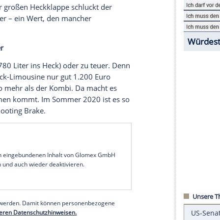
chte
VW
mit dem Passat CC ein solches Modell
sat und dem
Luxuskreuzer
Phaeton
. Die
Passat brachten vor allem die fließendere
ie aber im Fond
Kopffreiheit
kostete. Eine große
. Auch nicht nach dem
Facelift
(2012). Da verlor
ornamen und hieß bis zum
Produktionsende
2016
 das
Nachfolgemodell
namens
Arteon
, das erst im
 Standardkofferraumvolumen wuchs beim
 aber mit der großen
Heckklappe
schluckt der
 1.557 Liter – ein Wert, den mancher
 aber teurer
packen 1.780 Liter ins Heck) oder zu teuer. Denn