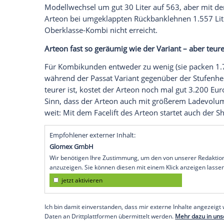
aussieht eine ohne
Happy End
. 2008 bra
und positionierte es zwischen dem Pas
Abgrenzung
zum Mittelklasse-Bestseller 
Linienführung
und eine breitere Spur, d
Heckklappe
bot der Passat CC aber nicht
das viertürige
Coupé
lediglich seinen V
nur noch
VW
CC.
Die praktische große Klappe bekam erst
Juni 2017 zu ersten Kunden rollte. Das
Modellwechsel
um gut 30 Liter auf 563,
Arteon
bei umgeklappten Rückbanklehnen
Oberklasse-Kombi nicht erreicht.
Arteon fast so geräumig wie der
Variant
–
Für Kombikunden entweder zu wenig (sie 