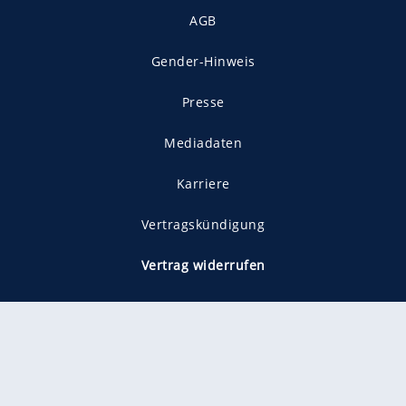
AGB
Gender-Hinweis
Presse
Mediadaten
Karriere
Vertragskündigung
Vertrag widerrufen
gekennzeichnet mit
freenet ist Mitglied im JUSPROG e.V.