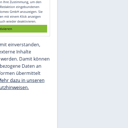
Video
Empfohlener externer Inhalt:
Glomex GmbH
Wir benötigen Ihre Zustimmung, um den
von unserer Redaktion eingebundenen
Inhalt von Glomex GmbH anzuzeigen. Sie
können diesen mit einem Klick anzeigen
lassen und auch wieder deaktivieren.
jetzt aktivieren
Ich bin damit einverstanden,
dass mir externe Inhalte
angezeigt werden. Damit können
personenbezogene Daten an
Drittplattformen übermittelt
werden.
Mehr dazu in unseren