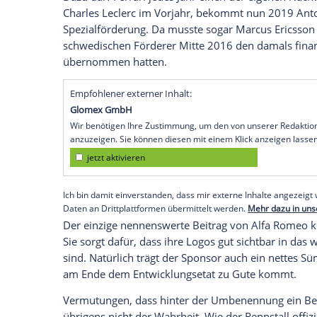
in einer Mitteilung bekanntgab, geht m
Racing“ an den Start.
Kritiker werden anfügen, dass die Marke
tun hat. Die technische
Partnerschaft
der 
Ingenieure aus
Maranello
liefern wie sch
Hinterachse nach
Hinwil
und geben in ve
Alfa Romeo bleibt nur Werbepartner
Dazu darf
Ferrari
jedes Jahr einen der e
Charles Leclerc
im Vorjahr, bekommt nu
Spezialförderung. Da musste sogar
Marcu
schwedischen Förderer Mitte 2016 den d
übernommen hatten.
Empfohlener externer Inhalt: