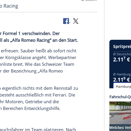
©
S
 Alfa Romeo Racing
2019 aus der
Formel 1
verschwinden. Der
on offiziell als „
Alfa Romeo
Racing“ an den Start.
rmel-1-Fans erfreuen. Sauber heißt ab sofort nicht
gement in der
Königsklasse
angeht. Werbepartner
t in der
Nennliste
breit. Wie das Schweizer
Team