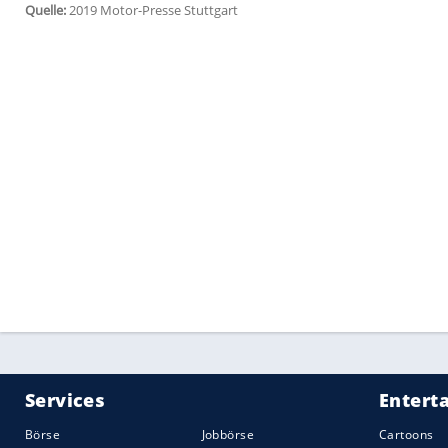
Sauber erwartet weiter Fortschritte
Teamchef
Frederic Vasseur
freut sich übe
Partnerschaft: „Wir haben in der Saison 
kommerziellen und sportlichen Seite fant
der Strecke als auch in der Fabrik hat d
gegeben. Die harte Arbeit wird endlich 
Auch Michael Manley, der
Geschäftsführ
weiter große Erwartungen an die Koorper
einer langen Historie in der
Formel 1
. Wi
dürfen und unsere technische Kompetenz 
bringen. Mit
Kimi Räikkönen
und
Antonio
und den Fähigkeiten von Sauber und
Alf
angreifen.“