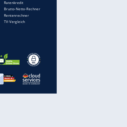
rechnen, wenn man geblitzt
wird
EITE
WTD-41: Hier testet die
Bundeswehr Panzer und Co.
Die verrücktesten Formel-1-
Autos aller Zeiten
Im Zeitraffer: Die Entwicklung
des Lenkrades
Eagle V der Bundeswehr: Was
macht sein Getriebe so
besonders?