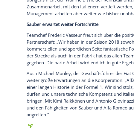
Glomex GmbH
Wir benötigen Ihre Zustimmung, um den von un
anzuzeigen. Sie können diesen mit einem Klick a
jetzt aktivieren
Ich bin damit einverstanden, dass mir externe In
Daten an Drittplattformen übermittelt werden.
Meh
Der einzige nennenswerte Beitrag von
Al
Sie sorgt dafür, dass ihre Logos gut sich
sind. Natürlich trägt der Sponsor auch
am Ende dem Entwicklungsetat zu Gute
Vermutungen, dass hinter der Umbenen
übrigens nicht der Wahrheit. Wie der
Ren
Zusammenarbeit
mit den Italienern vert
Management arbeiten aber weiter wie bi