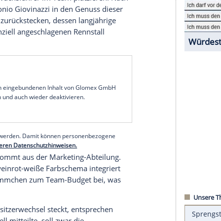
an 2019 unter der Bezeichnung „Alfa Romeo
Alfa Romeo
eigentlich nichts mit dem
Rennstall
zu
Schweizer besteht ausschließlich mit
Ferrari
. Die
on im Vorjahr Motoren, Getriebe und die
rschiedenen Bereichen
Entwicklungshilfe
.
igenen
Nachwuchsfahrer
im
Team
platzieren. Nach
n 2019
Antonio Giovinazzi
in den Genuss dieser
s Ericsson
zurückstecken, dessen langjährige
amals finanziell angeschlagenen
Rennstall