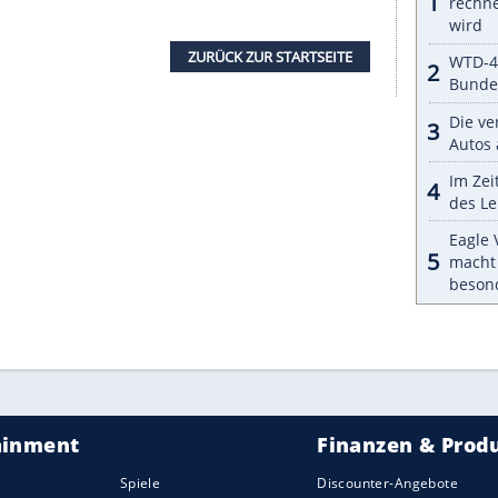
r die positive Entwicklung seit Beginn der
2018 sowohl auf der technischen wie auch auf der
astische Fortschritte erzielen können. Sowohl an
as allen Teammitgliedern einen Motivationsschub
in gute Ergebnissen umgemünzt.“
er
der
Fiat Chrysler Automobiles
Gruppe, hat
ation: „Alfa Romeo Racing ist ein neuer Name mit
r sind stolz, mit Sauber zusammenarbeiten zu
und italienische Leidenschaft in die
Königsklasse
 Giovinazzi
auf der einen Seite der Boxenmauer
a Romeo
auf der anderen Seite wollen wir richtig