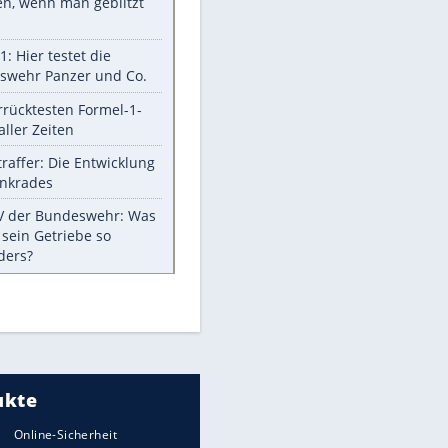
Aufruhr!
Was bei der Vogelfütterung
wirklich sinnvoll ist
Die schlimmsten Bad Boys der
Sportwelt
Im Zeitraffer: Die Entwicklung
des Lenkrades
So sollte man Ohren auf keinen
Fall reinigen
Experten-Tipps: Sicherheit im
Internet
Meistgelesen
Mit diesen Strafen muss man