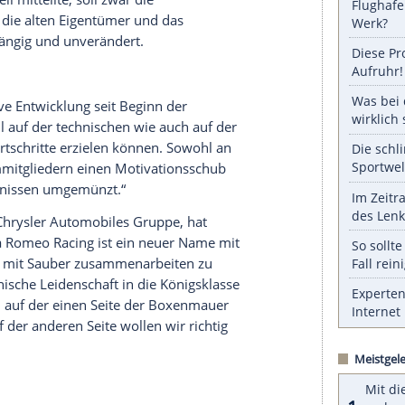
serer Redaktion eingebundenen Inhalt von Glomex GmbH
nzeigen lassen und auch wieder deaktivieren.
halte angezeigt werden. Damit können personenbezogene
r dazu in unseren Datenschutzhinweisen.
fa Romeo
kommt aus der Marketing-Abteilung.
tbar in das weinrot-weiße Farbschema integriert
 ein nettes Sümmchen zum Team-Budget bei, was
 kommt.
nung ein
Besitzerwechsel
steckt, entsprechen
nstall
offiziell mitteilte, soll zwar die
ieft werden, die alten Eigentümer und das
sher unabhängig und unverändert.