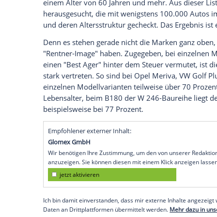
wie sieht die Wirklichkeit tatsächlich au
Modell XY nur von Grauhaarigen bewegt wi
Bundesamts (KBA) zum Fahrzeugbestand in
dazu interessante Zahlen zu finden.
Überraschendes Ergebnis
Das KBA listet dabei den Pkw-Bestand in
und nennt dazu zwei Altersgruppen unter
die Autos zugelassen sind. Einerseits Hal
einem Alter von 60 Jahren und mehr. Aus
herausgesucht, die mit wenigstens 100.0
und deren Altersstruktur gecheckt. Das 
Denn es stehen gerade nicht die Marken 
"Rentner-Image" haben. Zugegeben, bei e
einen "Best Ager" hinter dem Steuer verm