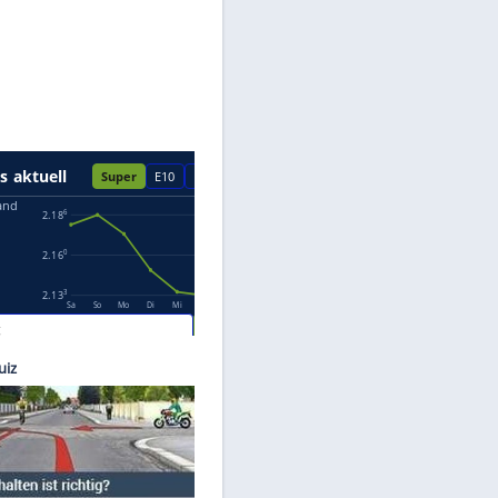
Datenschutzhinweisen.
©
E+