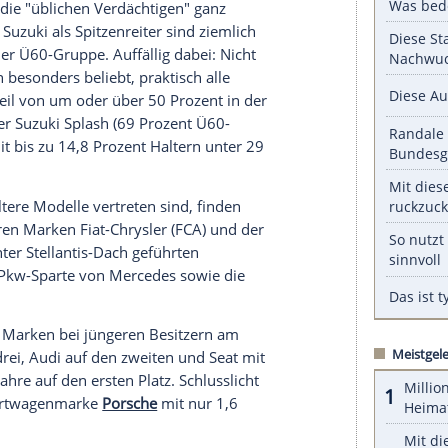
, VW Golf Plus und
Mercedes
B-Klasse bei
 70 Prozent der Halter im fortgeschrittenen
e liegt der Anteil älterer Besitzer über 60 Jahre
serer Redaktion eingebundenen Inhalt von Glomex GmbH
nzeigen lassen und auch wieder deaktivieren.
halte angezeigt werden. Damit können personenbezogene
r dazu in unseren Datenschutzhinweisen.
rade nicht die "üblichen Verdächtigen" ganz
rken. Bei Suzuki als Spitzenreiter sind ziemlich
r Halter in der Ü60-Gruppe. Auffällig dabei: Nicht