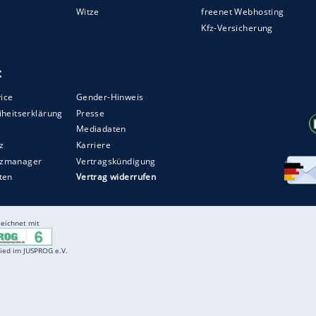
 dieser Auflistung. Denn besonders bei
n Autos oft auf Eltern oder Großeltern
gstarifen für Fahranfänger zu entgehen. Gut
r Nachwuchs Meriva fährt, aber das Auto auf Opa
nnoch.
ZURÜCK ZUR STARTS
Entertainment
F