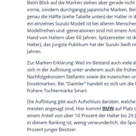
stark vertreten. So sind bei Opel Meriva
einzelnen Modellvarianten teilweise über
Lebensalter, beim B180 der W 246-Baureih
beispielsweise bei 77 Prozent.
Empfohlener externer Inhalt:
Glomex GmbH
Wir benötigen Ihre Zustimmung, um den von un
anzuzeigen. Sie können diesen mit einem Klick a
jetzt aktivieren
Ich bin damit einverstanden, dass mir externe In
Daten an Drittplattformen übermittelt werden.
Meh
Beim Blick auf die Marken stehen aber ge
vorne, sondern durchgängig japanische Ma
genau die Hälfte (siehe Tabelle unten) de