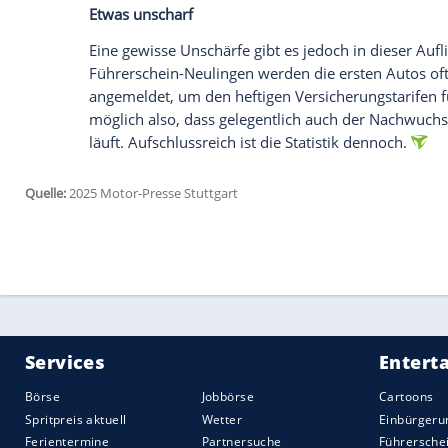
ein einzelnes Suzuki-Modell ist bei älter
Modellreihen und -generationen sind mit
Hand von Haltern über 60 Jahren. Spitzen
Halter), das jüngste Publikum hat der Suz
Jahren.
Zur Marken-Erklärung: Weil im Bestand au
sich in der Auflistung unter anderem auc
Nachfolgekonzern Stellantis sowie die in
Einzelmarken. Bei "Daimler" handelt es 
frühere Tochtermarke Smart.
Die Auflistung gibt auch Aufschluss dar
meisten angesagt sind. Hier kommt
BM
einem Anteil von über 10 Prozent der Halt
in diesem Ranking ist, wenig verwunder
Prozent junger Besitzer.