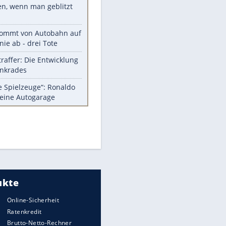
Diese Autos haben uns verlassen
Randale in Dresden: DFB-
Bundesgericht bestätigt Urteil
Mit diesen Tricks wird der Grill
ruckzuck sauber
So nutzt man alte Smartphones
sinnvoll
Das ist typisch schwedisch!
Meistgelesen
Millionen Autos mit
Heimatkennzeichen unterwegs