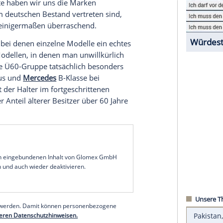
s? Und stimmen die beliebten Vorurteile, dass
rd? In einer neuen Statistik des Kraftfahrt-
 Deutschland (Stichtag 1. Januar 2025) sind
 Deutschland (enorme 49,3 Millionen Autos) auf
 den Haltern, also denjenigen, auf deren Namen
ter bis zu 29 Jahren und andererseits Halter mit
 dieser Liste haben wir uns die Marken
00 Autos im deutschen Bestand vertreten sind,
Ergebnis ist einigermaßen überraschend.
ganz oben, bei denen einzelne Modelle ein echtes
inzelnen Modellen, in denen man unwillkürlich
utet, ist die Ü60-Gruppe tatsächlich besonders