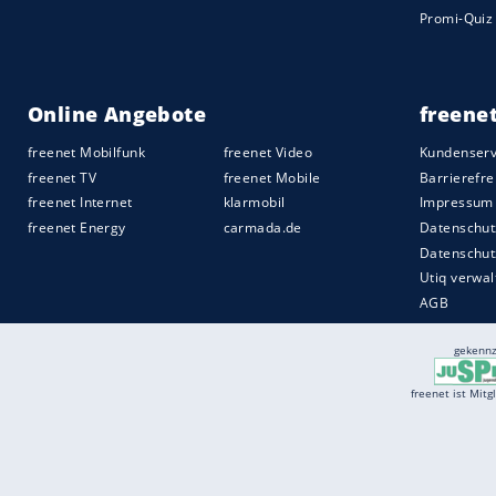
Etwas unscharf
Eine gewisse Unschärfe gibt es jedoch in
Führerschein-Neulingen werden die erste
angemeldet, um den heftigen Versicherun
möglich also, dass gelegentlich auch de
läuft. Aufschlussreich ist die Statistik de
Quelle:
2025 Motor-Presse Stuttgart
Services