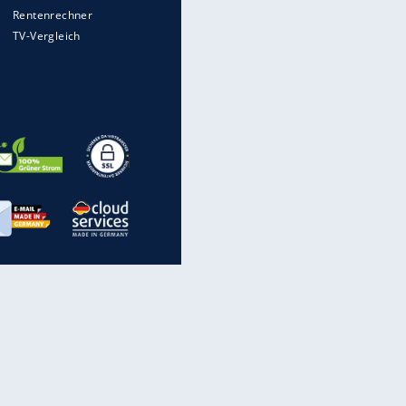
Mit diesen Strafen muss man
rechnen, wenn man geblitzt
wird
Auto kommt von Autobahn auf
Bahnlinie ab - drei Tote
Im Zeitraffer: Die Entwicklung
des Lenkrades
„Meine Spielzeuge“: Ronaldo
zeigt seine Autogarage
EITE
inanzen & Produkte