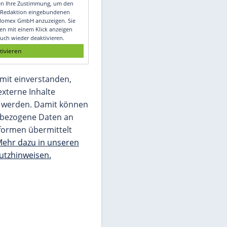
Video
Empfohlener externer Inhalt:
Glomex GmbH
Wir benötigen Ihre Zustimmung, um den
von unserer Redaktion eingebundenen
Inhalt von Glomex GmbH anzuzeigen. Sie
können diesen mit einem Klick anzeigen
lassen und auch wieder deaktivieren.
jetzt aktivieren
Ich bin damit einverstanden,
dass mir externe Inhalte
angezeigt werden. Damit können
personenbezogene Daten an
Drittplattformen übermittelt
werden.
Mehr dazu in unseren