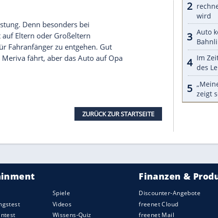
en Menschen besonders beliebt, praktisch alle
 einem Anteil von um oder über 50 Prozent in der
reiter ist der Suzuki Splash (69 Prozent Ü60-
uki Swift mit bis zu 14,8 Prozent Haltern unter 29
ch viele ältere Modelle vertreten sind, finden
h die früheren Marken Fiat-Chrysler (FCA) und der
zwischen unter Stellantis-Dach geführten
sich um die Pkw-Sparte von Mercedes sowie die
über, welche Marken bei jüngeren Besitzern am
W
auf Platz drei, Audi auf den zweiten und Seat mit
er bis 29 Jahre auf den ersten Platz. Schlusslicht
lich, die Sportwagenmarke
Porsche
mit nur 1,6