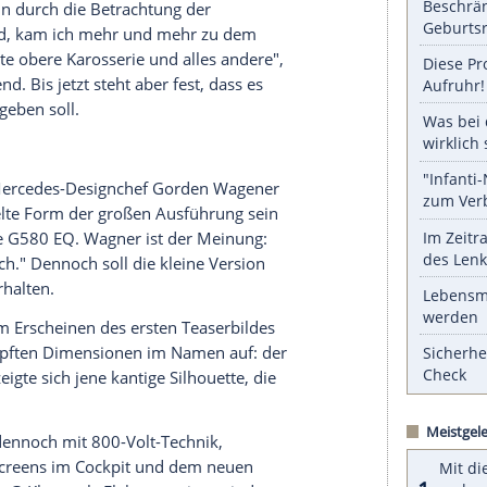
schaffen. Es ist eine völlig neue Entwicklung", so
IAA. Im Bereich Fahrwerk und Reifengröße soll es
e "eine ähnliche Herangehensweise" geben.
serer Redaktion eingebundenen Inhalt von Glomex GmbH
nzeigen lassen und auch wieder deaktivieren.
halte angezeigt werden. Damit können personenbezogene
r dazu in unseren Datenschutzhinweisen.
gartige Komponenten nutzen, darunter laut der
er Zeit, allein durch die Betrachtung der
benötigt wird, kam ich mehr und mehr zu dem
 – die gesamte obere Karosserie und alles andere",