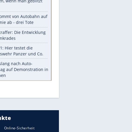
Aufruhr!
Was bei der Vogelfütterung
wirklich sinnvoll ist
"Infanti-No Go": Pressestimmen
zum Verbleib des FIFA-Chefs
Im Zeitraffer: Die Entwicklung
des Lenkrades
Lebensmittel, die nicht schlecht
werden
Sicherheitstools: 5 Mythen im
Check
Meistgelesen
Mit diesen Strafen muss man