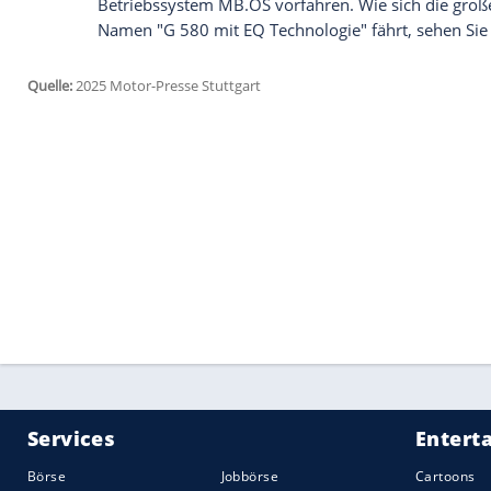
so Schäfer. Beim Thema Antrieb blieb er z
nur eine elektrische Version und keinen 
Modernes, aber ikonisches Design
Beim Aussehen dürfte sich nicht allzu 
kündigte an, dass die Mini-G-Klasse ein
wird. Sie soll noch moderner sein, als d
"Man kann die G nicht groß verändern. Sie
"mehr Schärfe und eine etwas jüngere Lic
Dieses Vorgehen zeichnete sich bereits 
ab. Dabei griffen die Verantwortlichen 
Mini-G schrieb sich mit einem kleinen "g"
wir vom großen G schon seit Jahrzehnte
Ab Start dürfte die Mini-G-Klasse als El
Reichweiten von mehr als 500 Kilometer