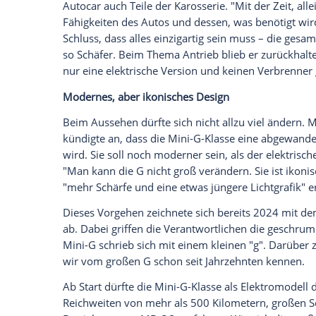
Plattform nehmen, ich muss meine eigene 
der Technikchef Markus Schäfer auf der 
aber im Vergleich zur aktuellen G-Klass
Empfohlener externer Inhalt:
Glomex GmbH
Wir benötigen Ihre Zustimmung, um den von un
anzuzeigen. Sie können diesen mit einem Klick a
jetzt aktivieren
Ich bin damit einverstanden, dass mir externe In
Daten an Drittplattformen übermittelt werden.
Meh
Die Mini-G-Klasse soll zudem viele einzi
Autocar auch Teile der Karosserie. "Mit d
Fähigkeiten des Autos und dessen, was 
Schluss, dass alles einzigartig sein muss