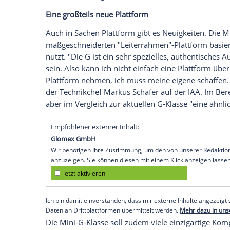
längst über eine kleinere und günstigere
Ola Källenius deutete die Idee bereits 2
einem ersten Teaserbild. Hier gibt es die
Nun zeigte Ola Källenius auf der IAA in M
von hinten zu sehen, neben der aktuelle
dass schon bald erste Testfahrzeuge auf 
Autocar berichtet. Mercedes möchte das 
Klasse-Baureihe vorstellen. Diese soll z
bei JLR und Range Rover.
Eine großteils neue Plattform
Auch in Sachen Plattform gibt es Neuigkei
maßgeschneiderten "Leiterrahmen"-Plattfo
nutzt. "Die G ist ein sehr spezielles, au
sein. Also kann ich nicht einfach eine P