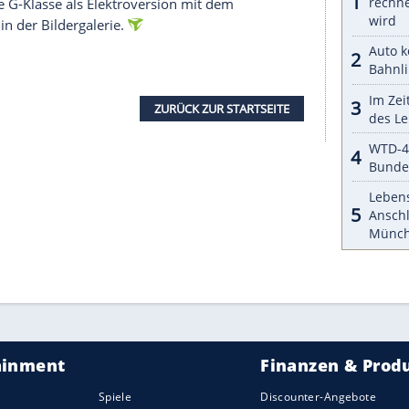
urückhaltend. Bis jetzt steht aber fest, dass es
Verbrenner geben soll.
viel ändern. Mercedes-Designchef Gorden Wagener
e abgewandelte Form der großen Ausführung sein
er elektrische G580 EQ. Wagner ist der Meinung:
 ist ikonisch." Dennoch soll die kleine Version
htgrafik" erhalten.
2024 mit dem Erscheinen des ersten Teaserbildes
die geschrumpften Dimensionen im Namen auf: der
. Darüber zeigte sich jene kantige Silhouette, die
n kennen.
ektromodell dennoch mit 800-Volt-Technik,
n, großen Screens im Cockpit und dem neuen