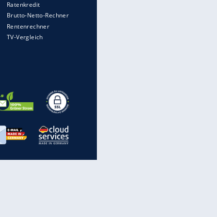
rechnen, wenn man geblitzt
wird
Auto kommt von Autobahn auf
Bahnlinie ab - drei Tote
Im Zeitraffer: Die Entwicklung
EITE
des Lenkrades
WTD-41: Hier testet die
Bundeswehr Panzer und Co.
Lebenslang nach Auto-
Anschlag auf Demonstration in
München