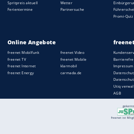
Betriebssystem MB.OS vorfahren. Wie sic
Namen "G 580 mit EQ Technologie" fährt, 
Quelle:
2025 Motor-Presse Stuttgart