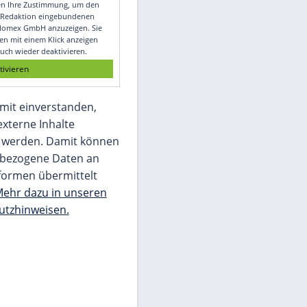
Video
Empfohlener externer Inhalt:
Glomex GmbH
Wir benötigen Ihre Zustimmung, um den
von unserer Redaktion eingebundenen
Inhalt von Glomex GmbH anzuzeigen. Sie
können diesen mit einem Klick anzeigen
lassen und auch wieder deaktivieren.
jetzt aktivieren
Ich bin damit einverstanden,
dass mir externe Inhalte
angezeigt werden. Damit können
personenbezogene Daten an
Drittplattformen übermittelt
werden.
Mehr dazu in unseren