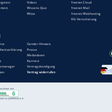
h die große G-Klasse als Elektroversion mit dem
sehen Sie in der Bildergalerie.
ZURÜCK ZUR STARTS