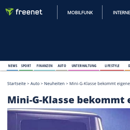
MOBILFUNK
NEWS
SPORT
FINANZEN
AUTO
UNTERHALTUNG
L
Startseite
>
Auto
>
Neuheiten
>
Mini-G-Klasse beko
Mini-G-Klasse beko