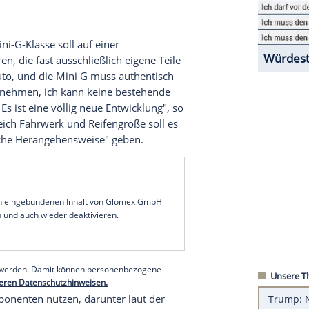
 Variante der G-Klasse nachdenkt. Mercedes-Chef
023 an und 2024 folgte dann die Bestätigung mit
 neuesten Bilder und Infos zur kleinen G-Klasse.
ünchen ein weiteres Bild. Diesmal ist der "Mini G"
n G-Klasse. Der Mercedes-Chef kündigte wohl an,
der Straße unterwegs sein werden, wie die
Fahrzeug als Einstiegsmodell einer neuen G-
u einer Art neuer Marke heranwachsen, ähnlich wie
ten. Die Mini-G-Klasse soll auf einer
rm basieren, die fast ausschließlich eigene Teile
thentisches Auto, und die Mini G muss authentisch
lattform übernehmen, ich kann keine bestehende