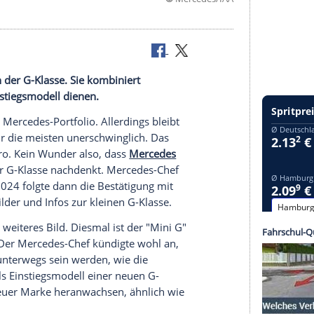
©
Merced
sche Version der G-Klasse. Sie kombiniert
soll als Einstiegsmodell dienen.
n Ikonen im Mercedes-Portfolio. Allerdings bleibt
000 Euro für die meisten unerschwinglich. Das
143.000 Euro. Kein Wunder also, dass
Mercedes