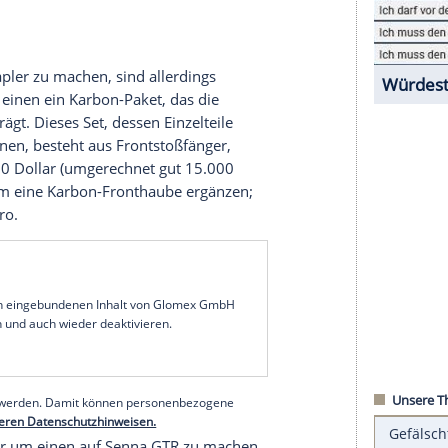
d dann war der
Bolide
auf nur 500 Exemplare
ar schon ausverkauft, da hatte die Produktion noch
aufpreis
von knapp einer
Million
Euro aufbringen
ucher
– keine Chance.
dieser Zeitgenossen damals ja mit einem
McLaren
rlich auch alle anderen Besitzer dieses
nehmen
Darwin
Pro Aerodynamics Evolution mit
 verfügbaren
Zweisitzer
nicht nur unverhohlen in
 720S macht damit sogar auf
Senna
GTR – und den
el
n Hochstapler zu machen, sind allerdings
ötig. Zum einen ein Karbon-Paket, das die
Body Kit" trägt. Dieses Set, dessen Einzelteile