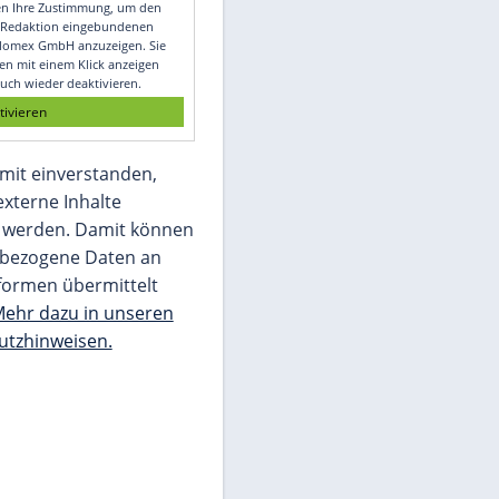
Video
Empfohlener externer Inhalt:
Glomex GmbH
Wir benötigen Ihre Zustimmung, um den
von unserer Redaktion eingebundenen
Inhalt von Glomex GmbH anzuzeigen. Sie
können diesen mit einem Klick anzeigen
lassen und auch wieder deaktivieren.
jetzt aktivieren
Ich bin damit einverstanden,
dass mir externe Inhalte
angezeigt werden. Damit können
personenbezogene Daten an
Drittplattformen übermittelt
werden.
Mehr dazu in unseren