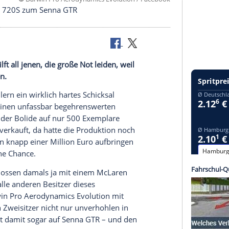
©
Darwin Pro Aerodynamics Evolution / Fa
 Amis mogeln 720S zum Senna GTR
lution hilft all jenen, die große Not leiden, weil
enna fahren.
gen-Sammlern ein wirklich hartes Schicksal
 dem
Senna
einen unfassbar begehrenswerten