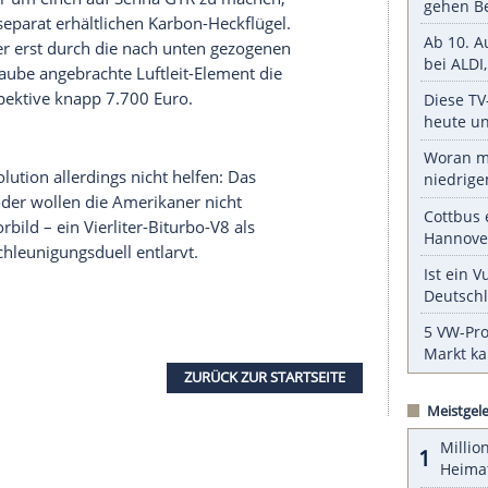
werden können, besteht aus
Frontstoßfänger
,
ostet 18.550 Dollar (umgerechnet gut 15.000
oupé noch um eine Karbon-Fronthaube ergänzen;
se 3.120 Euro.
serer Redaktion eingebundenen Inhalt von Glomex GmbH
nzeigen lassen und auch wieder deaktivieren.
halte angezeigt werden. Damit können personenbezogene
r dazu in unseren Datenschutzhinweisen.
Richtung. Aber um einen auf
Senna
GTR zu machen,
iven und separat erhältlichen Karbon-Heckflügel.
g, erhält aber erst durch die nach unten gezogenen
der
Motorhaube
angebrachte Luftleit-Element die