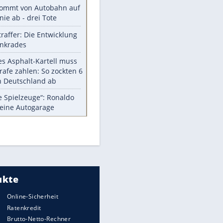
Diese TV-Legenden sind bis
heute unvergessen
Woran man Menschen mit
niedrigem EQ erkennt
Cottbus erkämpft Sieg gegen
Hannover
Ist ein Vulkanausbruch in
Deutschland möglich?
5 VW-Prototypen, die nie auf den
Markt kamen
EITE
Meistgelesen
Millionen Autos mit
Heimatkennzeichen unterwegs