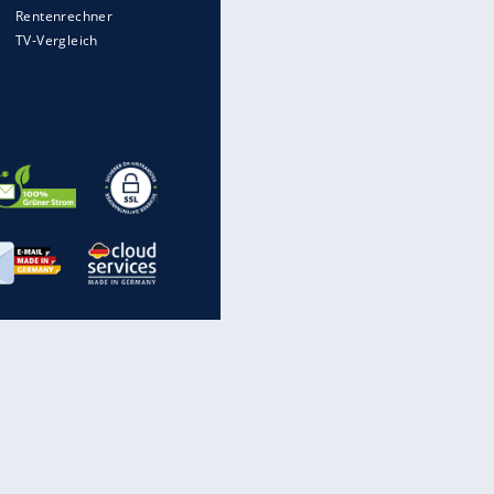
Auto kommt von Autobahn auf
Bahnlinie ab - drei Tote
Im Zeitraffer: Die Entwicklung
des Lenkrades
Illegales Asphalt-Kartell muss
Mio-Strafe zahlen: So zockten 6
Firmen Deutschland ab
„Meine Spielzeuge“: Ronaldo
zeigt seine Autogarage
inanzen & Produkte