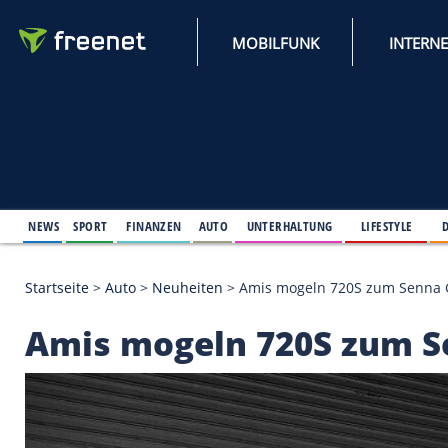
MOBILFUNK
NEWS
SPORT
FINANZEN
AUTO
UNTERHALTUNG
L
Startseite
>
Auto
>
Neuheiten
>
Amis mogeln 720S 
Amis mogeln 720S z