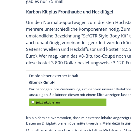
Hardcore-Sportwagen auf den Markt, un
limitiert. Und nicht nur das: Das Ding w
lange nicht angefangen. Selbst wer den
K
konnte, schaute in die Röhre. Kein
Frühb
Vielleicht hat sich der ein oder andere 
720S getröstet. An solche Leute und natü
Sportwagens richtet sich das US-Unter
seinen Karbon-Anbauteilen, die den frei
ein Senna-Double verwandeln. Nein, der
gab es nur 75 mal!
Karbon-Kit plus
Fronthaube
und Heckflüg
Um den Normalo-Sportwagen zum dreiste
mehrere unterschiedliche Komponenten n
umständliche
Bezeichnung
"Se²GTR
Style