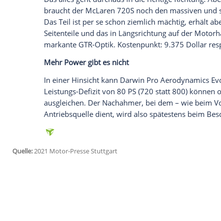
auch unabhängig voneinander geordert 
Seitenschwellern und Heckdiffusor und k
Euro). Wer mag, kann das V8-Biturbo-C
diese kostet 3.800 Dollar beziehungswei
Empfohlener externer Inhalt:
Glomex GmbH
Wir benötigen Ihre Zustimmung, um den von un
anzuzeigen. Sie können diesen mit einem Klick a
jetzt aktivieren
Ich bin damit einverstanden, dass mir externe In
Daten an Drittplattformen übermittelt werden.
Meh
Das alles geht durchaus in die richtige 
braucht der
McLaren
720S noch den mass
Das Teil ist per se schon ziemlich mächti
Seitenteile und das in
Längsrichtung
auf 