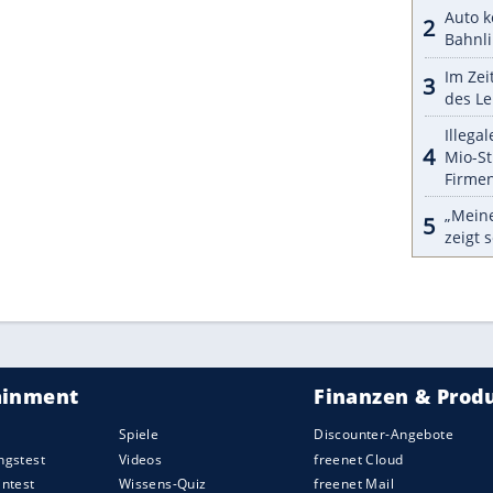
Dollar respektive knapp 7.700 Euro.
amics Evolution allerdings nicht helfen: Das
00) können oder wollen die Amerikaner nicht
e beim Vorbild – ein Vierliter-Biturbo-V8 als
ns beim
Beschleunigungsduell
entlarvt.
ZURÜCK ZUR STARTS