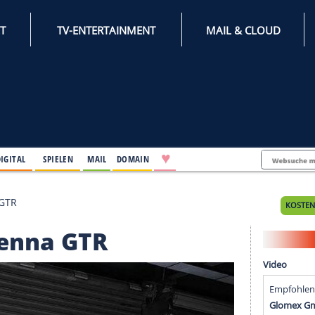
INTERNET
TV-ENTERTAINMENT
♥
IFESTYLE
DIGITAL
SPIELEN
MAIL
DOMAIN
zum Senna GTR
um Senna GTR