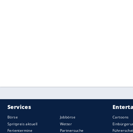
markante GTR-Optik. Kostenpunkt: 9.375 
Mehr Power gibt es nicht
In einer Hinsicht kann
Darwin
Pro Aerodyn
Leistungs-Defizit von 80 PS (720 statt 8
ausgleichen. Der Nachahmer, bei dem – wi
Antriebsquelle
dient, wird also späteste
Quelle:
2021 Motor-Presse Stuttgart