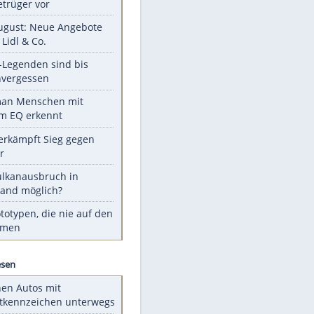
Unsere Themen-Highlights
Gefälschte Auto-Inserate: So
gehen Betrüger vor
Ab 10. August: Neue Angebote
bei ALDI, Lidl & Co.