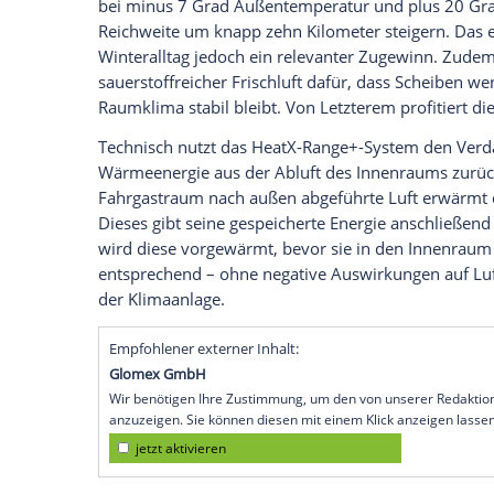
bringen und dieses halten, ohne dabei 
können. Entsprechend hoch ist ihr Energi
Mahle Potenzial, den Energiebedarf bei d
senken – und zwar um satte 20 Prozent i
Das soll die Reichweite pro Batterieladu
10 Extra-Kilometer beim Mittelklasse-E-
In konkreten Tests mit seinem neuen 
konnte Mahle eigenen Angaben zufolge be
bei minus 7 Grad Außentemperatur und 
Reichweite um knapp zehn Kilometer stei
Winteralltag jedoch ein relevanter Zugew
sauerstoffreicher Frischluft dafür, dass
Raumklima stabil bleibt. Von Letzterem pr
Technisch nutzt das HeatX-Range+-Syst