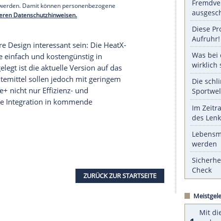
raums zurückzugewinnen. Die aus dem
t erwärmt dabei das Kältemittel im Verdampfer.
schließend an die angesaugte Frischluft ab. So
Innenraum gelangt. Der Heizleistungsbedarf sinkt
gen auf Luftdurchsatz oder Geräuschverhalten
serer Redaktion eingebundenen Inhalt von Glomex GmbH
nzeigen lassen und auch wieder deaktivieren.
halte angezeigt werden. Damit können personenbezogene
r dazu in unseren Datenschutzhinweisen.