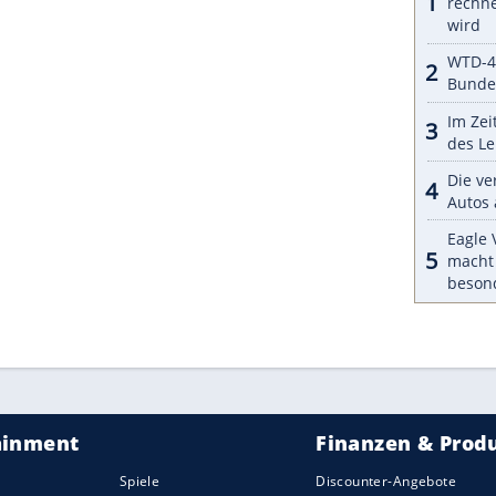
das modulare Design interessant sein: Die HeatX-
gleichsweise einfach und kostengünstig in
ren. Ausgelegt ist die aktuelle Version auf das
rnative Kältemittel sollen jedoch mit geringem
HeatX Range+ nicht nur Effizienz- und
rtschaftliche Integration in kommende
ZURÜCK ZUR STARTS