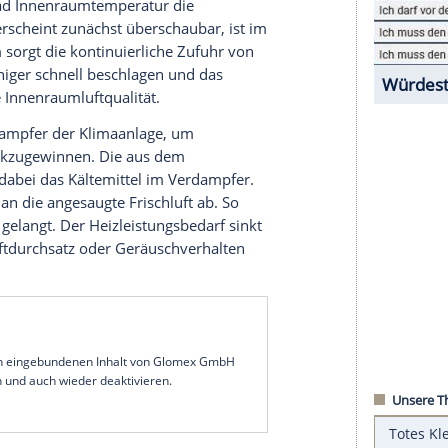
die Abwärme der Antriebskomponenten nutzen zu
ebedarf in der kalten Jahreszeit. Dennoch sieht
er Klimatisierung von Elektrofahrzeugen zu
m Vergleich zu konventionellen Abluftsystemen.
ng vergrößern.
Auto
Wärmerückgewinnungssystem "HeatX Range+"
i einem typischen Mittelklasse-Elektrofahrzeug
plus 20 Grad Innenraumtemperatur die
gern. Das erscheint zunächst überschaubar, ist im
inn. Zudem sorgt die kontinuierliche Zufuhr von
 Scheiben weniger schnell beschlagen und das
ofitiert die Innenraumluftqualität.
em den Verdampfer der Klimaanlage, um