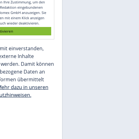
Video
Empfohlener externer Inhalt:
Glomex GmbH
Wir benötigen Ihre Zustimmung, um den
von unserer Redaktion eingebundenen
Inhalt von Glomex GmbH anzuzeigen. Sie
können diesen mit einem Klick anzeigen
lassen und auch wieder deaktivieren.
jetzt aktivieren
Ich bin damit einverstanden,
dass mir externe Inhalte
angezeigt werden. Damit können
personenbezogene Daten an
Drittplattformen übermittelt
werden.
Mehr dazu in unseren