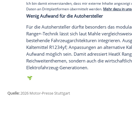
Wärmeenergie aus der Abluft des Innen
Fahrgastraum nach außen abgeführte Luf
Dieses gibt seine gespeicherte Energie an
wird diese vorgewärmt, bevor sie in den 
entsprechend – ohne negative Auswirkun
der Klimaanlage.
Empfohlener externer Inhalt:
Glomex GmbH
Wir benötigen Ihre Zustimmung, um den von un
anzuzeigen. Sie können diesen mit einem Klick a
jetzt aktivieren
Ich bin damit einverstanden, dass mir externe In
Daten an Drittplattformen übermittelt werden.
Meh
Wenig Aufwand für die Autohersteller