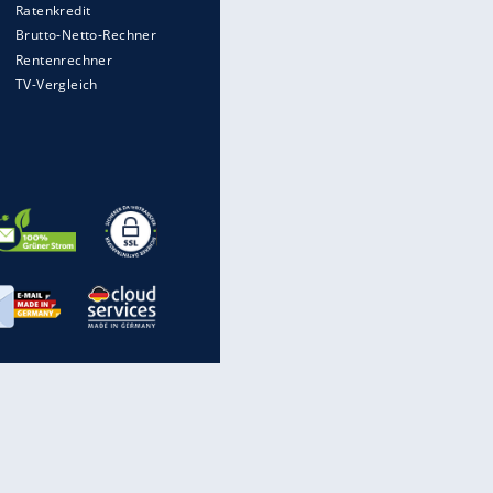
rechnen, wenn man geblitzt
wird
WTD-41: Hier testet die
Bundeswehr Panzer und Co.
Im Zeitraffer: Die Entwicklung
des Lenkrades
Die verrücktesten Formel-1-
Autos aller Zeiten
Eagle V der Bundeswehr: Was
macht sein Getriebe so
besonders?