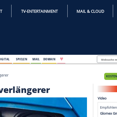
INTERNET
TV-ENTERTAINMENT
♥
IFESTYLE
DIGITAL
SPIELEN
MAIL
DOMAIN
eitenverlängerer
itenverlängerer