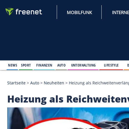
MOBILFUNK
NEWS
SPORT
FINANZEN
AUTO
UNTERHALTUNG
L
Startseite
>
Auto
>
Neuheiten
>
Heizung als Reichw
Heizung als Reichwe