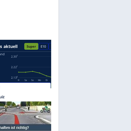
Datenschutzhinweisen.
e: ams
tem