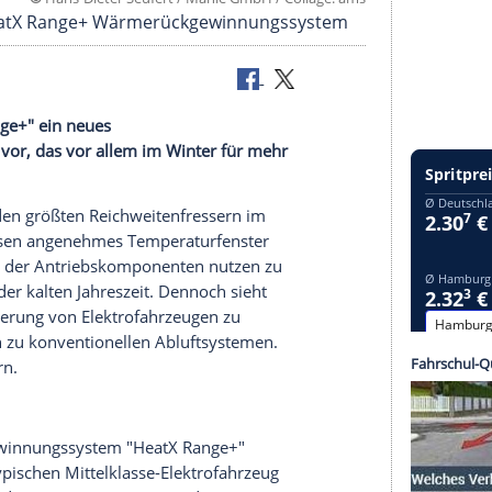
©
Hans-Dieter Seufert / Mahle GmbH / Collag
nkt Mahle HeatX Range+ Wärmerückgewinnungssys
t "HeatX Range+" ein neues
ahrzeuge vor, das vor allem im Winter für mehr
-Autos zu den größten Reichweitenfressern im
für die Insassen angenehmes Temperaturfenster