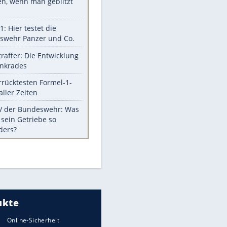
Aufruhr!
Was bei der Vogelfütterung
wirklich sinnvoll ist
Die schlimmsten Bad Boys der
Sportwelt
Im Zeitraffer: Die Entwicklung
des Lenkrades
Lebensmittel, die nicht schlecht
werden
Sicherheitstools: 5 Mythen im
Check
EITE
Meistgelesen
Mit diesen Strafen muss man